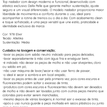
Top nadador com design moderno e funcional, desenvolvido com
elástico exclusivo
Dalla Pelle
que garante melhor sustentação, ajuste
seguro e um visual diferenciado. O modelo nadador proporciona maior
liberdade de movimentos e conforto durante o uso, ideal para
acompanhar a rotina de treinos ou o dia a dia. Com acabamento clean
e toque sofisticado, é uma peça versátil que une estilo, praticidade e
identidade exclusiva da marca.
Cor: 978 Elixir
Tecido: Atletika
Sustentação: Média
Cuidados na lavagem e conservação;
-lavar as peças com sabão neutro indicado para peças delicadas;
-lavar separadamente à mão com água fria e enxáguar bem;
-é indicado não deixar as peças de molho e não usar alvejantes, cloro
ou sabão em pó;
-não usar máquina de lavar/secar e não usar ferro de passar;
-o ideal é secar a sombra e em local arejado;
-lavar as peças antes de usar pela primeira vez, pois cores escuras e
fluorescentes podem soltar o excesso de tinta;
-produtos com cores escuras e fluorescentes não devem ser deixados
de molho e não devem ser lavadas junto com outras peças mesmo que
coloridas para evitar serem manchadas;
-mesmo depois de várias lavagens, é normal sair o excesso de tinta;
-após o uso nunca guarde a peça molhada em sacos plásticos ou junto