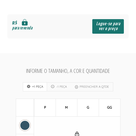
R$
Logue-se para
para revenda
ver o preço
INFORME O TAMANHO, A COR E QUANTIDADE
+1 PEÇA
-1 PEÇA
PREENCHER A QTDE
P
M
G
GG