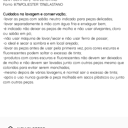
Forro 87%POLIESTER 13%ELASTANO
Cuidados na lavagem e conservação;
-lavar as peças com sabão neutro indicado para peças delicadas;
-lavar separadamente à mão com água fria e enxáguar bem;
-é indicado não deixar as peças de molho e não usar alvejantes, cloro
ou sabão em pó;
-não usar máquina de lavar/secar e não usar ferro de passar;
-o ideal é secar a sombra e em local arejado;
-lavar as peças antes de usar pela primeira vez, pois cores escuras e
fluorescentes podem soltar o excesso de tinta;
-produtos com cores escuras e fluorescentes não devem ser deixados
de molho e não devem ser lavadas junto com outras peças mesmo que
coloridas para evitar serem manchadas;
-mesmo depois de várias lavagens, é normal sair o excesso de tinta;
-após o uso nunca guarde a peça molhada em sacos plásticos ou junto
com outras peças.