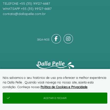
TELEFONE +55 (35) 99127-6687
WHATSAPP +55 (35) 99127-6687
contato@dallapelle.com.br
® TODOS DIREITOS RESERVADOS
Nós salvamos o seu histórico de uso pra oferecer a melhor experiência
na Dalla Pelle . Quando você navega no nosso site, aceita esta
condição. Conheça nossa
Política de Cookies e Privacidade
.
SITE 100% SEGURO
PLATAFORMA B2B
ACEITAR E FECHAR