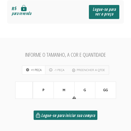
R$
Logue-se para
para revenda
ver o preço
INFORME O TAMANHO, A COR E QUANTIDADE
+1 PEÇA
-1 PEÇA
PREENCHER A QTDE
P
M
G
GG
Logue-se para iniciar sua compra