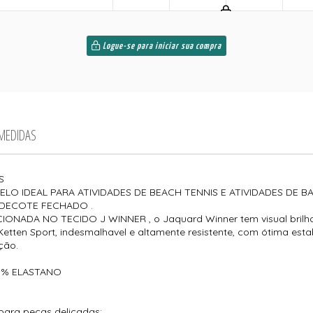
Logue-se para iniciar sua compra
 MEDIDAS
AS
ELO IDEAL PARA ATIVIDADES DE BEACH TENNIS E ATIVIDADES DE B
 DECOTE FECHADO .
ADA NO TECIDO J WINNER , o Jaquard Winner tem visual brilha
 Ketten Sport, indesmalhavel e altamente resistente, com ótima est
ação.
5% ELASTANO
para peças delicadas;