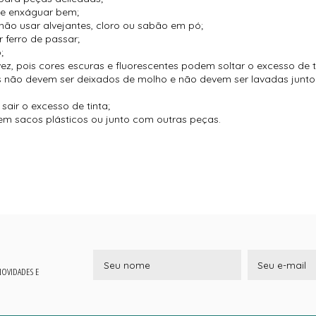
 e enxáguar bem;
não usar alvejantes, cloro ou sabão em pó;
 ferro de passar;
;
vez, pois cores escuras e fluorescentes podem soltar o excesso de t
es não devem ser deixados de molho e não devem ser lavadas jun
air o excesso de tinta;
m sacos plásticos ou junto com outras peças.
 NOVIDADES E