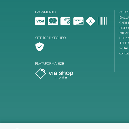
PAGAMENTO
SUPO
DALLA
CNPJ 1
RODOV
MIRAN
SITE 100% SEGURO
CEP 3
TELEF
WHATS
conta
PLATAFORMA B2B