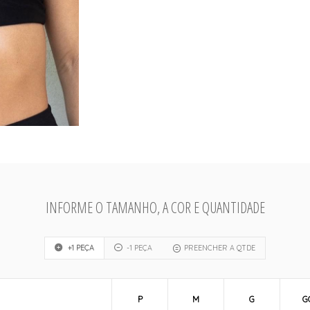
INFORME O TAMANHO, A COR E QUANTIDADE
+1 PEÇA
-1 PEÇA
PREENCHER A QTDE
P
M
G
G