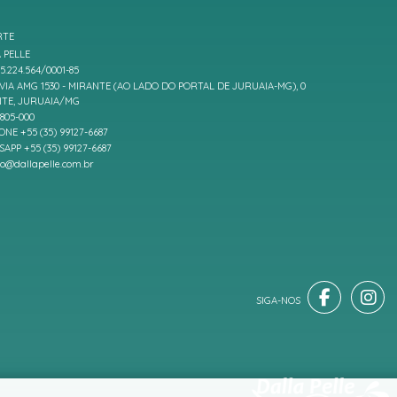
RTE
 PELLE
5.224.564/0001-85
IA AMG 1530 - MIRANTE (AO LADO DO PORTAL DE JURUAIA-MG), 0
TE, JURUAIA/MG
7805-000
ONE +55 (35) 99127-6687
APP +55 (35) 99127-6687
to@dallapelle.com.br