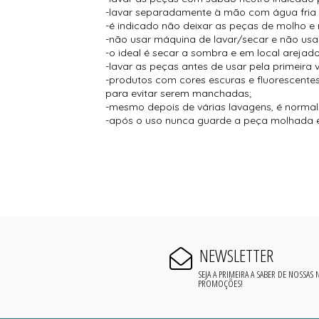
-lavar separadamente à mão com água fria
-é indicado não deixar as peças de molho e 
-não usar máquina de lavar/secar e não usar
-o ideal é secar a sombra e em local arejado
-lavar as peças antes de usar pela primeira 
-produtos com cores escuras e fluorescent
para evitar serem manchadas;
-mesmo depois de várias lavagens, é normal s
-após o uso nunca guarde a peça molhada e
NEWSLETTER
SEJA A PRIMEIRA A SABER DE NOSSAS
PROMOÇÕES!