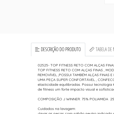
DESCRIÇÃO DO PRODUTO
TABELA DE
02525- TOP FITNESS RETO COM ALÇAS FIN
TOP FITNESS RETO COM ALÇAS FINAS , MOD
REMOVÍVEL ,POSSUI TAMBÉM ALÇAS FINAS E
UMA PEÇA SUPER CONFORTÁVEL , CONFECCION
elasticidade equilibradas. Possui tecnologia
de fitness um forte impacto visual e sofistic
COMPOSIÇÃO J WINNER: 75% POLIAMIDA 2
Cuidados na lavagem:
-lavar as peças com sabão neutro indicado 