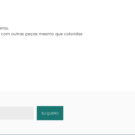
inta;
to com outras peças mesmo que coloridas
EU QUERO