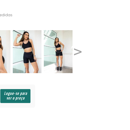
edidas
Logue-se para
ver o preço