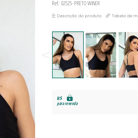
Ref.: 02525- PRETO WINER
NAS
S
Descrição do produto
Tabela de m
S
R$
para revenda