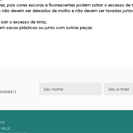
vez, pois cores escuras e fluorescentes podem soltar o excesso de t
es não devem ser deixados de molho e não devem ser lavadas jun
air o excesso de tinta;
m sacos plásticos ou junto com outras peças.
 NOVIDADES E
RTE
 PELLE