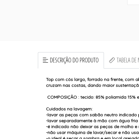
DESCRIÇÃO DO PRODUTO
TABELA DE
Top com cós largo, forrado na frente, com a
cruzam nas costas, dando maior sustentação
COMPOSIÇÃO : tecido: 85% poliamida 15% e
Cuidados na lavagem:
-lavar as peças com sabão neutro indicado 
-lavar separadamente à mão com água fria
-é indicado não deixar as peças de molho e 
-não usar máquina de lavar/secar e não usar
-o ideal é secar a sombra e em local arejado