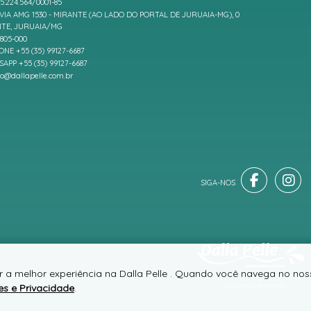
5.224.564/0001-85
IA AMG 1530 - MIRANTE (AO LADO DO PORTAL DE JURUAIA-MG), 0
TE, JURUAIA/MG
7805-000
ONE +55 (35) 99127-6687
APP +55 (35) 99127-6687
to@dallapelle.com.br
r a melhor experiência na Dalla Pelle . Quando você navega no noss
es e Privacidade
.
® TODOS DIREITOS RESERVADOS