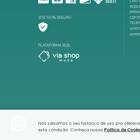
CNPJ 1
RODOV
MIRAN
SITE 100% SEGURO
CEP 3
TELEF
WHATS
conta
PLATAFORMA B2B
Nós salvamos o seu histórico de uso pra oferece
esta condição. Conheça nossa
Política de Cooki