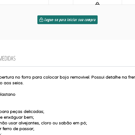
Logue-se para iniciar sua compra
 MEDIDAS
bertura no forro para colocar bojo removivel. Possui detalhe na f
 aos seios.
lastano
para peças delicadas;
 e enxáguar bem;
não usar alvejantes, cloro ou sabão em pó;
 ferro de passar;
;