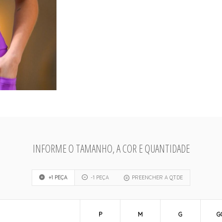
INFORME O TAMANHO, A COR E QUANTIDADE
+1 PEÇA
-1 PEÇA
PREENCHER A QTDE
P
M
G
G