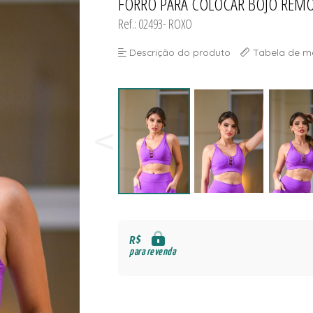
FORRO PARA COLOCAR BOJO REMO
NAS
S
Ref.: 02493- ROXO
Descrição do produto
Tabela de m
S
R$
para revenda