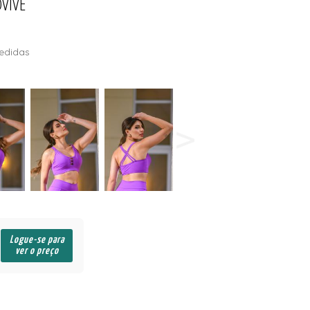
VIVE
edidas
Logue-se para
ver o preço