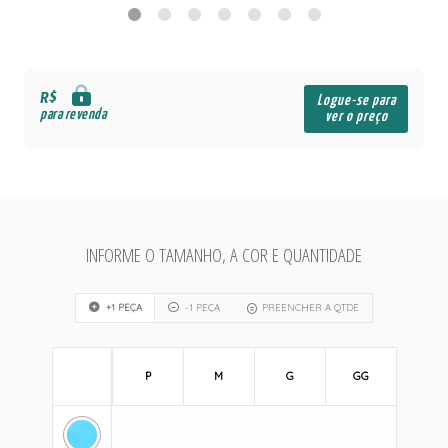
R$
Logue-se para
para revenda
ver o preço
INFORME O TAMANHO, A COR E QUANTIDADE
+1 PEÇA
-1 PEÇA
PREENCHER A QTDE
P
M
G
GG