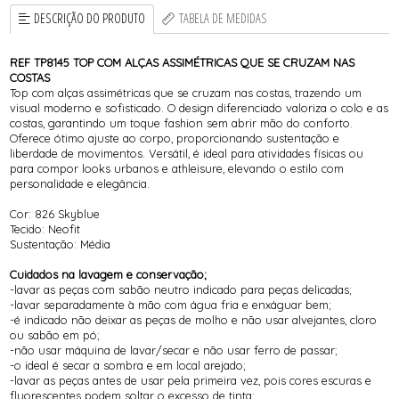
DESCRIÇÃO DO PRODUTO
TABELA DE MEDIDAS
REF TP8145 TOP COM ALÇAS ASSIMÉTRICAS QUE SE CRUZAM NAS
COSTAS
Top com alças assimétricas que se cruzam nas costas, trazendo um
visual moderno e sofisticado. O design diferenciado valoriza o colo e as
costas, garantindo um toque fashion sem abrir mão do conforto.
Oferece ótimo ajuste ao corpo, proporcionando sustentação e
liberdade de movimentos. Versátil, é ideal para atividades físicas ou
para compor looks urbanos e athleisure, elevando o estilo com
personalidade e elegância.
Cor: 826 Skyblue
Tecido: Neofit
Sustentação: Média
Cuidados na lavagem e conservação;
-lavar as peças com sabão neutro indicado para peças delicadas;
-lavar separadamente à mão com água fria e enxáguar bem;
-é indicado não deixar as peças de molho e não usar alvejantes, cloro
ou sabão em pó;
-não usar máquina de lavar/secar e não usar ferro de passar;
-o ideal é secar a sombra e em local arejado;
-lavar as peças antes de usar pela primeira vez, pois cores escuras e
fluorescentes podem soltar o excesso de tinta;