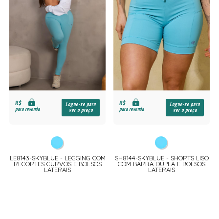
R$
R$
Logue-se para
Logue-se para
para revenda
para revenda
ver o preço
ver o preço
LE8143-SKYBLUE - LEGGING COM
SH8144-SKYBLUE - SHORTS LISO
RECORTES CURVOS E BOLSOS
COM BARRA DUPLA E BOLSOS
LATERAIS
LATERAIS