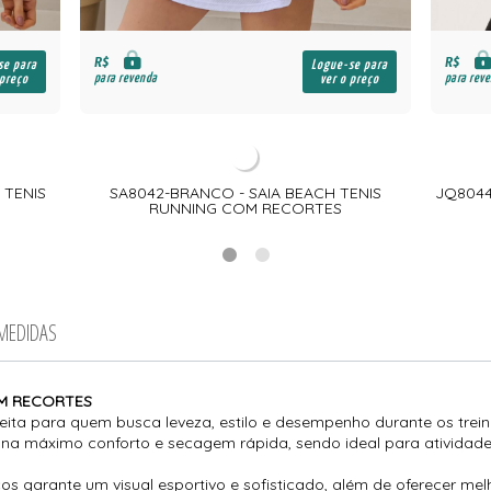
R$
R$
se para
Logue-se para
para revenda
para rev
 preço
ver o preço
 TENIS
SA8042-BRANCO - SAIA BEACH TENIS
JQ8044
RUNNING COM RECORTES
 MEDIDAS
OM RECORTES
eita para quem busca leveza, estilo e desempenho durante os trein
iona máximo conforto e secagem rápida, sendo ideal para atividade
s garante um visual esportivo e sofisticado, além de oferecer mel