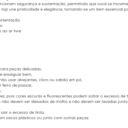
porcionam segurança e sustentação, permitindo que você se movime
se top une praticidade e elegância, tornando-se um item essencia
ustentação
ão
 ao ar livre
para peças delicadas;
 e enxáguar bem;
não usar alvejantes, cloro ou sabão em pó;
 ferro de passar;
;
vez, pois cores escuras e fluorescentes podem soltar o excesso de t
es não devem ser deixados de molho e não devem ser lavadas jun
air o excesso de tinta;
m sacos plásticos ou junto com outras peças.