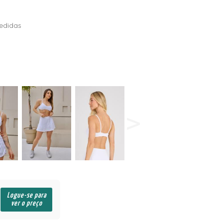
edidas
Logue-se para
ver o preço