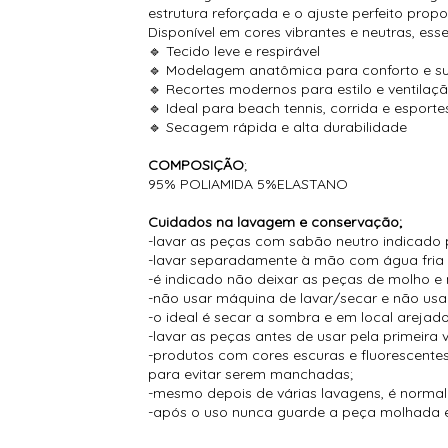
estrutura reforçada e o ajuste perfeito pro
Disponível em cores vibrantes e neutras, es
🔹 Tecido leve e respirável
🔹 Modelagem anatômica para conforto e s
🔹 Recortes modernos para estilo e ventilaç
🔹 Ideal para beach tennis, corrida e esportes
🔹 Secagem rápida e alta durabilidade
COMPOSIÇÃO
;
95% POLIAMIDA 5%ELASTANO
Cuidados na lavagem e conservação;
-lavar as peças com sabão neutro indicado 
-lavar separadamente à mão com água fria
-é indicado não deixar as peças de molho e 
-não usar máquina de lavar/secar e não usar
-o ideal é secar a sombra e em local arejado
-lavar as peças antes de usar pela primeira 
-produtos com cores escuras e fluorescent
para evitar serem manchadas;
-mesmo depois de várias lavagens, é normal s
-após o uso nunca guarde a peça molhada e