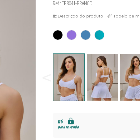
Ref.: TP8041-BRANCO
NAS
S
Descrição do produto
Tabela de m
S
R$
para revenda