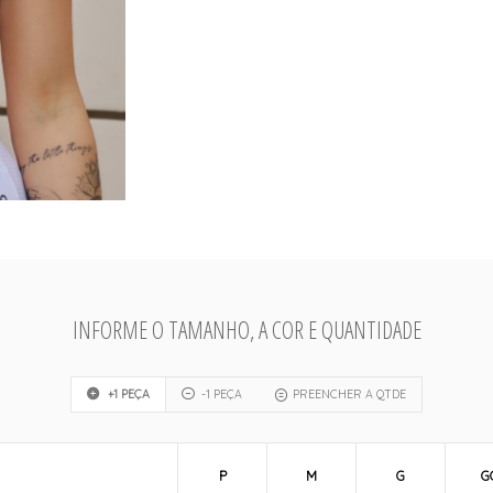
INFORME O TAMANHO, A COR E QUANTIDADE
+1 PEÇA
-1 PEÇA
PREENCHER A QTDE
P
M
G
G