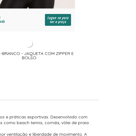
R$
Logue-se para
enda
para revenda
ver o preço
-BRANCO - JAQUETA COM ZIPPER E
SH8095-CARAMBOLA -
BOLSO
RECORTES EM TEC
os e práticas esportivas. Desenvolvido com
s como beach tennis, corrida, vôlei de praia
hor ventilação e liberdade de movimento. A