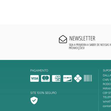
NEWSLETTER
SEJA A PRIMEIRA A SABER DE NOSSAS
PROMOÇÕES!
PAGAMENTO
SUPO
DALLA
CNPJ 1
RODOV
MIRAN
SITE 100% SEGURO
CEP 3
TELEF
WHATS
conta