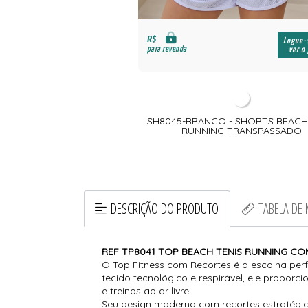
R$
Logue-se para
Logue-
para revenda
ver o preço
ver o
AMBOLA - SHORTS COM
SH8045-BRANCO - SHORTS BEACH
S EM TECIDO LUST
RUNNING TRANSPASSADO
DESCRIÇÃO DO PRODUTO
TABELA DE
REF TP8041 TOP BEACH TENIS RUNNING C
O Top Fitness com Recortes é a escolha perf
tecido tecnológico e respirável, ele proporc
e treinos ao ar livre.
Seu design moderno com recortes estratégico