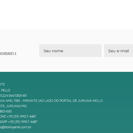
 NOVIDADES E
RTE
 PELLE
5.224.564/0001-85
IA AMG 1530 - MIRANTE (AO LADO DO PORTAL DE JURUAIA-MG), 0
TE, JURUAIA/MG
7805-000
ONE +55 (35) 99127-6687
APP +55 (35) 99127-6687
to@dallapelle.com.br