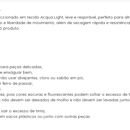
T
cionado em tecido Acqua Light, leve e respirável, perfeito para al
 e liberdade de movimento, além de secagem rápida e resistência 
ó produto.
para peças delicadas;
 e enxáguar bem;
não usar alvejantes, cloro ou sabão em pó;
 ferro de passar;
;
vez, pois cores escuras e fluorescentes podem soltar o excesso de t
es não devem ser deixados de molho e não devem ser lavadas jun
air o excesso de tinta;
m sacos plásticos ou junto com outras peças.