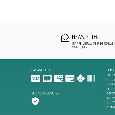
NEWSLETTER
SEJA A PRIMEIRA A SABER DE NOSSAS
PROMOÇÕES!
PAGAMENTO
SUPO
DALLA
CNPJ 1
RODOV
MIRAN
SITE 100% SEGURO
CEP 3
TELEF
WHATS
conta