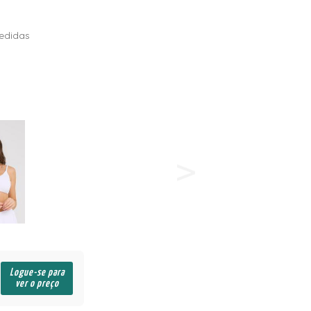
edidas
Logue-se para
ver o preço