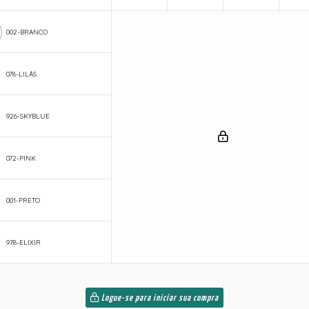
002-BRANCO
078-LILÁS
926-SKYBLUE
072-PINK
001-PRETO
978-ELIXIR
Logue-se para iniciar sua compra