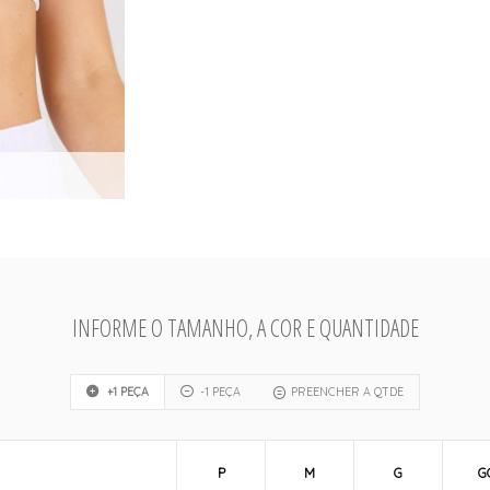
INFORME O TAMANHO, A COR E QUANTIDADE
+1 PEÇA
-1 PEÇA
PREENCHER A QTDE
P
M
G
G