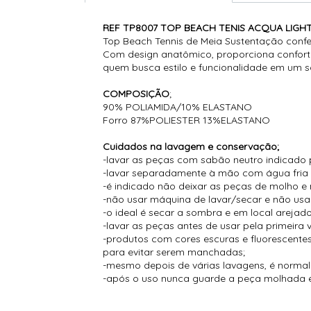
REF TP8007 TOP BEACH TENIS ACQUA LIGH
Top Beach Tennis de Meia Sustentação confec
Com design anatômico, proporciona conforto
quem busca estilo e funcionalidade em um s
COMPOSIÇÃO
;
90% POLIAMIDA/10% ELASTANO
Forro 87%POLIESTER 13%ELASTANO
Cuidados na lavagem e conservação;
-lavar as peças com sabão neutro indicado 
-lavar separadamente à mão com água fria
-é indicado não deixar as peças de molho e 
-não usar máquina de lavar/secar e não usar
-o ideal é secar a sombra e em local arejado
-lavar as peças antes de usar pela primeira 
-produtos com cores escuras e fluorescent
para evitar serem manchadas;
-mesmo depois de várias lavagens, é normal s
-após o uso nunca guarde a peça molhada e