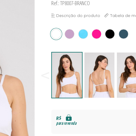
Ref.: TP8007-BRANCO
NAS
S
Descrição do produto
Tabela de m
S
R$
para revenda