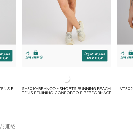
R$
R$
se para
Logue-se para
para revenda
para rev
 preço
ver o preço
ENIS E
SH8010-BRANCO - SHORTS RUNNING BEACH
VT802
TENIS FEMININO CONFORTO E PERFORMACE
 MEDIDAS