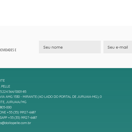
 NOVIDADES E
RTE
 PELLE
5.224.564/0001-85
IA AMG 1530 - MIRANTE (AO LADO DO PORTAL DE JURUAIA-MG), 0
TE, JURUAIA/MG
7805-000
ONE +55 (35) 99127-6687
APP +55 (35) 99127-6687
to@dallapelle.com.br