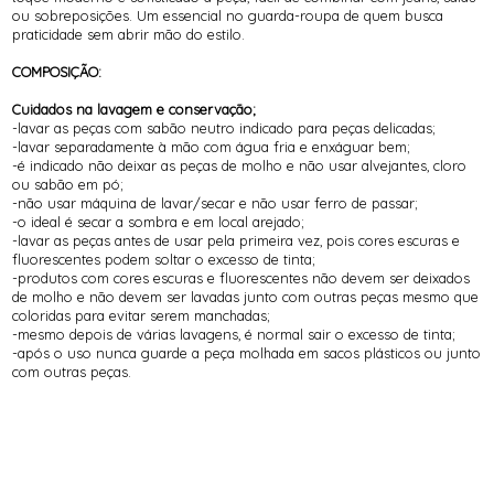
ou sobreposições. Um essencial no guarda-roupa de quem busca
praticidade sem abrir mão do estilo.
COMPOSIÇÃO:
Cuidados na lavagem e conservação;
-lavar as peças com sabão neutro indicado para peças delicadas;
-lavar separadamente à mão com água fria e enxáguar bem;
-é indicado não deixar as peças de molho e não usar alvejantes, cloro
ou sabão em pó;
-não usar máquina de lavar/secar e não usar ferro de passar;
-o ideal é secar a sombra e em local arejado;
-lavar as peças antes de usar pela primeira vez, pois cores escuras e
fluorescentes podem soltar o excesso de tinta;
-produtos com cores escuras e fluorescentes não devem ser deixados
de molho e não devem ser lavadas junto com outras peças mesmo que
coloridas para evitar serem manchadas;
-mesmo depois de várias lavagens, é normal sair o excesso de tinta;
-após o uso nunca guarde a peça molhada em sacos plásticos ou junto
com outras peças.