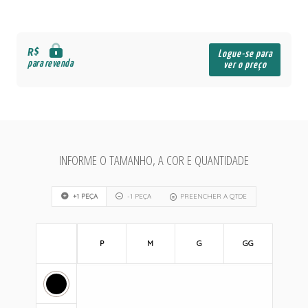
R$
Logue-se para
para revenda
ver o preço
INFORME O TAMANHO, A COR E QUANTIDADE
+1 PEÇA
-1 PEÇA
PREENCHER A QTDE
P
M
G
GG