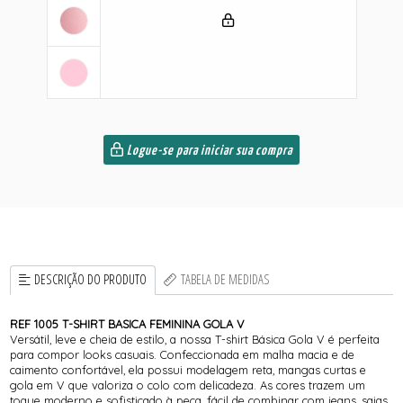
Logue-se para iniciar sua compra
DESCRIÇÃO DO PRODUTO
TABELA DE MEDIDAS
REF 1005 T-SHIRT BASICA FEMININA GOLA V
Versátil, leve e cheia de estilo, a nossa T-shirt Básica Gola V é perfeita
para compor looks casuais. Confeccionada em malha macia e de
caimento confortável, ela possui modelagem reta, mangas curtas e
gola em V que valoriza o colo com delicadeza. As cores trazem um
toque moderno e sofisticado à peça, fácil de combinar com jeans, saias