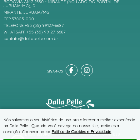
RODOVIA AMG 1530 - MIRANTE (AO LADO DO PORTAL DE
JURUAIA-MG), 0
MIRANTE, JURUAIA/MG
CEP 37805-000
TELEFONE +55 (35) 99127-6687
WHATSAPP +55 (35) 99127-6687
contato@dallapelle.com.br
® TODOS DIREITOS RESERVADOS
Nós salvamos o seu histórico de uso pra oferecer a melhor experiência
na Dalla Pelle . Quando você navega no nosso site, aceita esta
condição. Conheça nossa
Política de Cookies e Privacidade
.
SITE 100% SEGURO
PLATAFORMA B2B