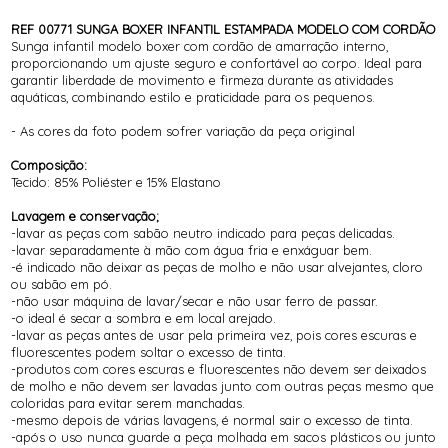
REF 00771 SUNGA BOXER INFANTIL ESTAMPADA MODELO COM CORDÃO
Sunga infantil modelo boxer com cordão de amarração interno,
proporcionando um ajuste seguro e confortável ao corpo. Ideal para
garantir liberdade de movimento e firmeza durante as atividades
aquáticas, combinando estilo e praticidade para os pequenos.
- As cores da foto podem sofrer variação da peça original
Composição:
Tecido: 85% Poliéster e 15% Elastano
Lavagem e conservação;
-lavar as peças com sabão neutro indicado para peças delicadas.
-lavar separadamente à mão com água fria e enxáguar bem.
-é indicado não deixar as peças de molho e não usar alvejantes, cloro
ou sabão em pó.
-não usar máquina de lavar/secar e não usar ferro de passar.
-o ideal é secar a sombra e em local arejado.
-lavar as peças antes de usar pela primeira vez, pois cores escuras e
fluorescentes podem soltar o excesso de tinta.
-produtos com cores escuras e fluorescentes não devem ser deixados
de molho e não devem ser lavadas junto com outras peças mesmo que
coloridas para evitar serem manchadas.
-mesmo depois de várias lavagens, é normal sair o excesso de tinta.
-após o uso nunca guarde a peça molhada em sacos plásticos ou junto