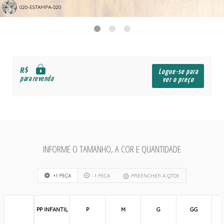
020-ESTAMPA-020
R$
Logue-se para
para revenda
ver o preço
INFORME O TAMANHO, A COR E QUANTIDADE
+1 PEÇA
-1 PEÇA
PREENCHER A QTDE
PP INFANTIL
P
M
G
GG