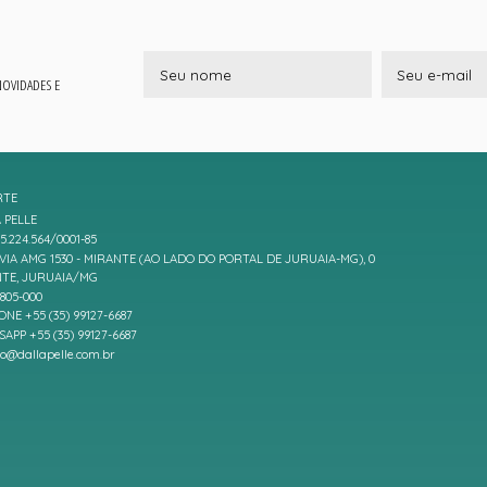
 NOVIDADES E
RTE
 PELLE
5.224.564/0001-85
IA AMG 1530 - MIRANTE (AO LADO DO PORTAL DE JURUAIA-MG), 0
TE, JURUAIA/MG
7805-000
ONE +55 (35) 99127-6687
APP +55 (35) 99127-6687
to@dallapelle.com.br