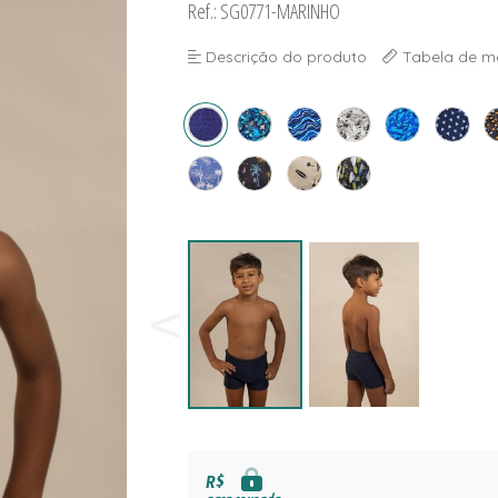
Ref.: SG0771-MARINHO
NAS
S
Descrição do produto
Tabela de m
S
R$