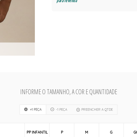
para revenda
INFORME O TAMANHO, A COR E QUANTIDADE
+1 PEÇA
-1 PEÇA
PREENCHER A QTDE
PP INFANTIL
P
M
G
G