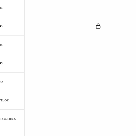
48
46
43
45
42
VELOZ
 COQUEIROS