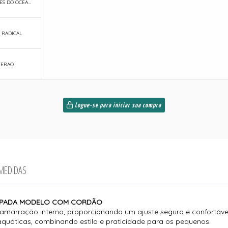
283-NAVEGANTES DO OCEANO
 RADICAL
VERAO
Logue-se para iniciar sua compra
 MEDIDAS
TAMPADA MODELO COM CORDÃO
marração interno, proporcionando um ajuste seguro e confortável 
aquáticas, combinando estilo e praticidade para os pequenos.