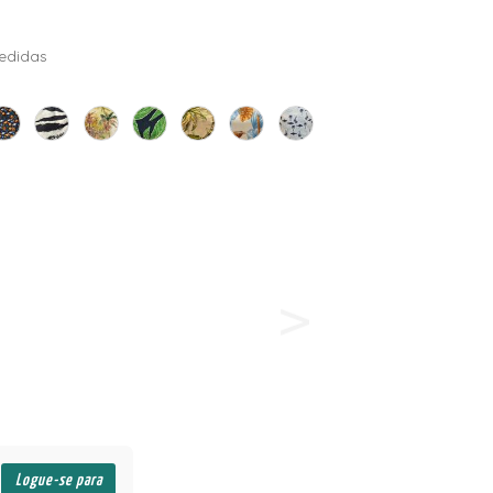
edidas
Logue-se para