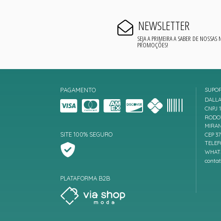
NEWSLETTER
SEJA A PRIMEIRA A SABER DE NOSSAS
PROMOÇÕES!
PAGAMENTO
SUPO
DALLA
CNPJ 1
RODOV
MIRAN
SITE 100% SEGURO
CEP 3
TELEF
WHATS
conta
PLATAFORMA B2B