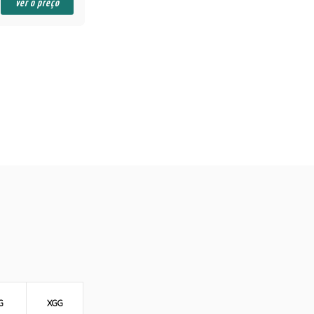
ver o preço
G
XGG