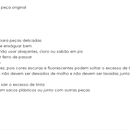
 peça original
para peças delicadas.
 e enxáguar bem.
não usar alvejantes, cloro ou sabão em pó.
 ferro de passar.
.
vez, pois cores escuras e fluorescentes podem soltar o excesso de t
es não devem ser deixados de molho e não devem ser lavadas jun
air o excesso de tinta.
m sacos plásticos ou junto com outras peças.