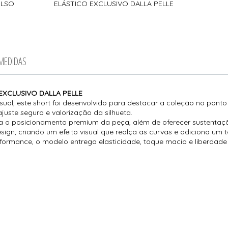
OLSO
ELÁSTICO EXCLUSIVO DALLA PELLE
 MEDIDAS
EXCLUSIVO DALLA PELLE
ual, este short foi desenvolvido para destacar a coleção no pont
juste seguro e valorização da silhueta.
a o posicionamento premium da peça, além de oferecer sustentaç
ign, criando um efeito visual que realça as curvas e adiciona um t
rformance, o modelo entrega elasticidade, toque macio e liberda