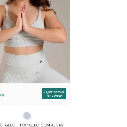
Logue-se para
enda
ver o preço
78- GELO - TOP GELO COM ALÇAS