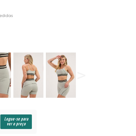
edidas
Logue-se para
ver o preço