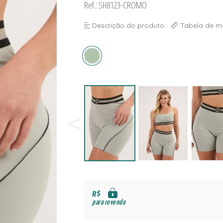
Ref.: SH8123-CROMO
NAS
S
Descrição do produto
Tabela de m
S
R$
para revenda