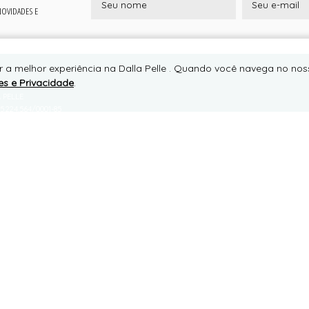
 NOVIDADES E
r a melhor experiência na Dalla Pelle . Quando você navega no noss
es e Privacidade
.
RTE
 PELLE
5.224.564/0001-85
IA AMG 1530 - MIRANTE (AO LADO DO PORTAL DE JURUAIA-MG), 0
TE, JURUAIA/MG
7805-000
ONE +55 (35) 99127-6687
APP +55 (35) 99127-6687
to@dallapelle.com.br