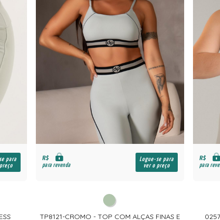
R$
R$
se para
Logue-se para
para revenda
para rev
 preço
ver o preço
ESS
TP8121-CROMO - TOP COM ALÇAS FINAS E
025