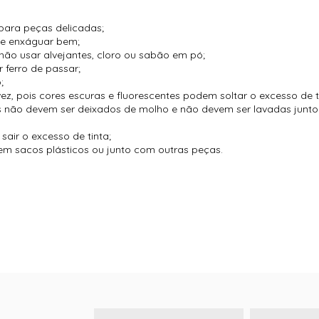
para peças delicadas;
 e enxáguar bem;
não usar alvejantes, cloro ou sabão em pó;
 ferro de passar;
;
vez, pois cores escuras e fluorescentes podem soltar o excesso de t
es não devem ser deixados de molho e não devem ser lavadas jun
air o excesso de tinta;
m sacos plásticos ou junto com outras peças.