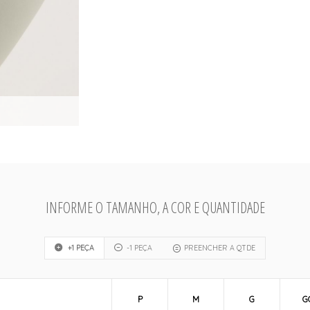
INFORME O TAMANHO, A COR E QUANTIDADE
+1 PEÇA
-1 PEÇA
PREENCHER A QTDE
P
M
G
G