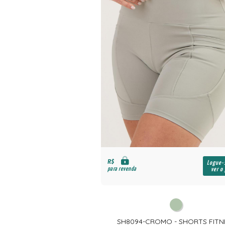
R$
Logue-
para revenda
ver o
SH8094-CROMO - SHORTS FITN