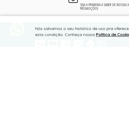
SEJA A PRIMEIRA A SABER DE NOSSAS
PROMOÇÕES!
Nós salvamos o seu histórico de uso pra oferece
esta condição. Conheça nossa
Política de Cooki
PAGAMENTO
SUPO
DALLA
CNPJ 1
RODOV
MIRAN
SITE 100% SEGURO
CEP 3
TELEF
WHATS
conta
PLATAFORMA B2B