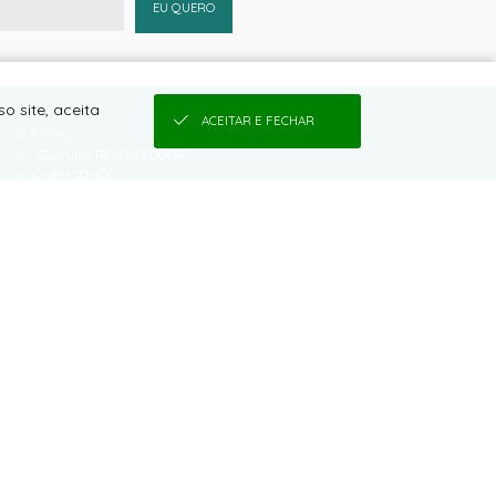
EU QUERO
o site, aceita
ACEITAR E FECHAR
COMPRAS
SEJA UMA REVENDEDORA
QUEM SOMOS
COMO COMPRAR
CONDIÇÕES DE FRETE
TROCAS E DEVOLUÇÕES
VANTAGENS EM SE CADASTRAR
TABELA DE MEDIDAS
CONDIÇÕES DE PARCELAMENTO
PRAZO PARA ENVIO
POLÍTICA DE PRIVACIDADE DE DADOS
DALLAPELLE