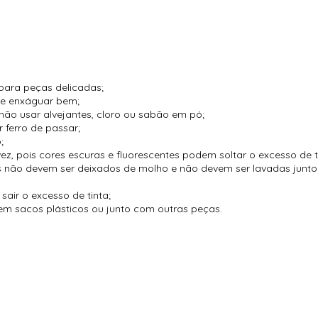
para peças delicadas;
 e enxáguar bem;
não usar alvejantes, cloro ou sabão em pó;
 ferro de passar;
;
vez, pois cores escuras e fluorescentes podem soltar o excesso de t
es não devem ser deixados de molho e não devem ser lavadas jun
air o excesso de tinta;
m sacos plásticos ou junto com outras peças.