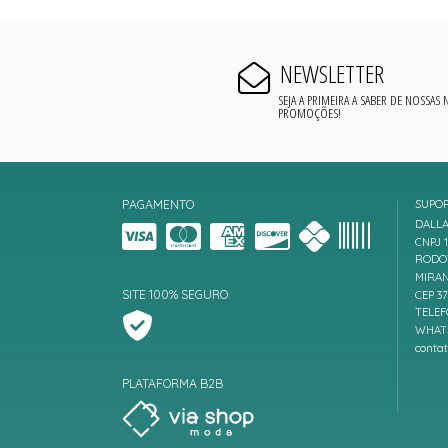
NEWSLETTER
SEJA A PRIMEIRA A SABER DE NOSSAS
PROMOÇÕES!
PAGAMENTO
SUPO
DALLA
CNPJ 1
RODOV
MIRAN
SITE 100% SEGURO
CEP 3
TELEF
WHATS
conta
PLATAFORMA B2B