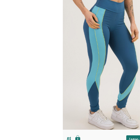
R$
Logue-