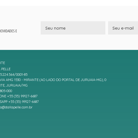
 NOVIDADES E
RTE
 PELLE
5.224.564/0001-85
IA AMG 1530 - MIRANTE (AO LADO DO PORTAL DE JURUAIA-MG), 0
TE, JURUAIA/MG
7805-000
ONE +55 (35) 99127-6687
APP +55 (35) 99127-6687
to@dallapelle.com.br