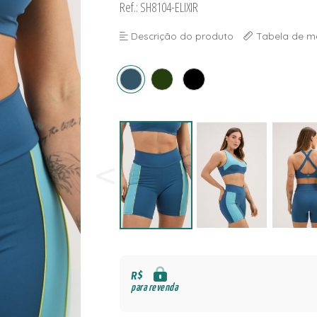
Ref.: SH8104-ELIXIR
NAS
S
Descrição do produto
Tabela de m
S
R$
para revenda