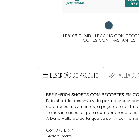
para revenda
ver o
LE8103-ELIXIR - LEGGING COM RECO
CORES CONTRASTANTES
DESCRIÇÃO DO PRODUTO
TABELA DE
REF SH8104 SHORTS COM RECORTES EM C
Este short foi desenvolvido para oferecer c
durante os movimentos, a peça apresenta re
treinos intensos ou para compor produções e
A Dalla Pelle acredita que se sentir confian
Cor: 978 Elixir
Tecido: Maxxi