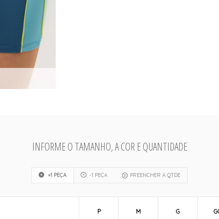
INFORME O TAMANHO, A COR E QUANTIDADE
+1 PEÇA
-1 PEÇA
PREENCHER A QTDE
P
M
G
G