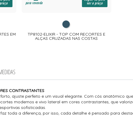
para revenda
 preço
ver o preço
RTES EM
TP8102-ELIXIR - TOP COM RECORTES E
ALÇAS CRUZADAS NAS COSTAS
 MEDIDAS
ORES CONTRASTANTES
onforto, ajuste perfeito e um visual elegante. Com cós anatômico q
cortes modernos e vivo lateral em cores contrastantes, que valori
sportivas sofisticadas.
te faz toda a diferença, por isso, cada detalhe é pensado para dest