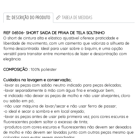
DESCRIÇÃO DO PRODUTO
TABELA DE MEDIDAS
REF 06506- SHORT SAIDA DE PRAIA DE TELA SOLTINHO
O short de cintura alta e elástico ajustável oferece praticidade e
liberdade de movimento, com um caimento que valoriza a silhueta de
forma descontraída. Ideal para usar sobre o biquíni, é uma opção
versátil para transitar entre momentos de lazer e descontração com
elegância.
COMPOSIÇÃO :
100% poliéster
Cuidados na lavagem e conservação;
-lavar as peças com sabão neutro indicado para peças delicadas;
-lavar separadamente à mão com água fria e enxáguar bem;
-é indicado não deixar as peças de molho e não usar alvejantes, cloro
ou sabão em pó;
-não usar máquina de lavar/secar e não usar ferro de passar;
-o ideal é secar a sombra e em local arejado;
-lavar as peças antes de usar pela primeira vez, pois cores escuras e
fluorescentes podem soltar o excesso de tinta;
-produtos com cores escuras e fluorescentes não devem ser deixados
de molho e não devem ser lavadas junto com outras peças mesmo que
coloridas para evitar serem manchadas;