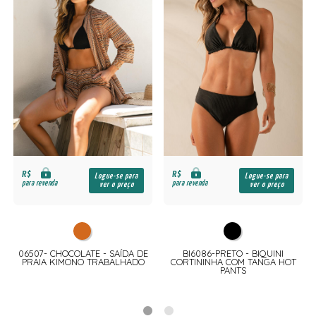
R$
R$
Logue-se para
Logue-se para
para revenda
para revenda
ver o preço
ver o preço
06507- CHOCOLATE - SAÍDA DE
BI6086-PRETO - BIQUINI
E
PRAIA KIMONO TRABALHADO
CORTININHA COM TANGA HOT
PANTS