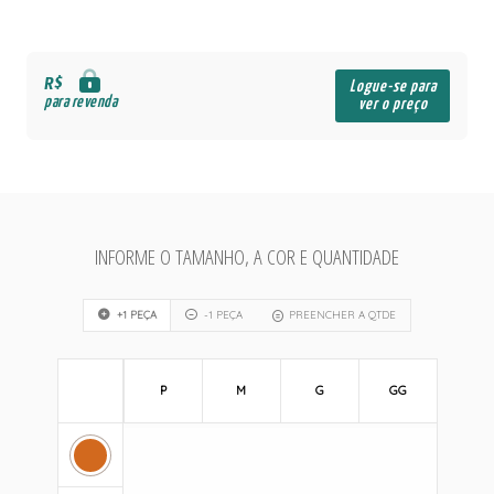
R$
Logue-se para
para revenda
ver o preço
INFORME O TAMANHO, A COR E QUANTIDADE
+1 PEÇA
-1 PEÇA
PREENCHER A QTDE
P
M
G
GG