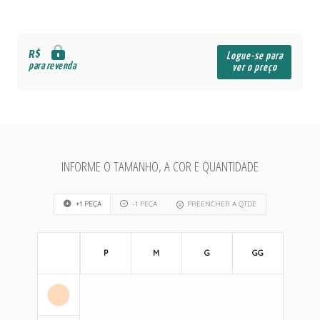
R$
Logue-se para
para revenda
ver o preço
INFORME O TAMANHO, A COR E QUANTIDADE
+1 PEÇA
-1 PEÇA
PREENCHER A QTDE
P
M
G
GG