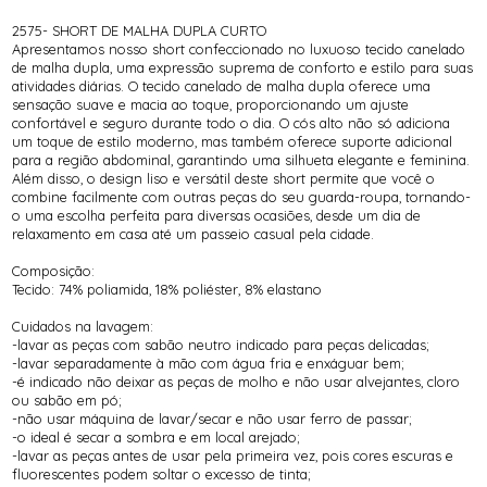
2575- SHORT DE MALHA DUPLA CURTO
Apresentamos nosso short confeccionado no luxuoso tecido canelado
de malha dupla, uma expressão suprema de conforto e estilo para suas
atividades diárias. O tecido canelado de malha dupla oferece uma
sensação suave e macia ao toque, proporcionando um ajuste
confortável e seguro durante todo o dia. O cós alto não só adiciona
um toque de estilo moderno, mas também oferece suporte adicional
para a região abdominal, garantindo uma silhueta elegante e feminina.
Além disso, o design liso e versátil deste short permite que você o
combine facilmente com outras peças do seu guarda-roupa, tornando-
o uma escolha perfeita para diversas ocasiões, desde um dia de
relaxamento em casa até um passeio casual pela cidade.
Composição:
Tecido: 74% poliamida, 18% poliéster, 8% elastano
Cuidados na lavagem:
-lavar as peças com sabão neutro indicado para peças delicadas;
-lavar separadamente à mão com água fria e enxáguar bem;
-é indicado não deixar as peças de molho e não usar alvejantes, cloro
ou sabão em pó;
-não usar máquina de lavar/secar e não usar ferro de passar;
-o ideal é secar a sombra e em local arejado;
-lavar as peças antes de usar pela primeira vez, pois cores escuras e
fluorescentes podem soltar o excesso de tinta;