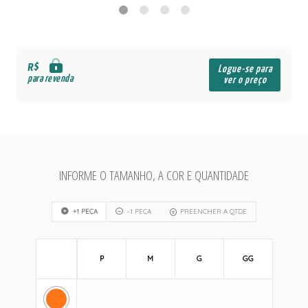
R$
Logue-se para
para revenda
ver o preço
INFORME O TAMANHO, A COR E QUANTIDADE
+1 PEÇA
-1 PEÇA
PREENCHER A QTDE
P
M
G
GG