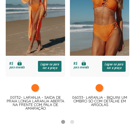
R$
R$
Logue-se para
Logue-se para
para revenda
para revenda
ver o preço
ver o preço
A
00732- LARANJA - SAIDA DE
06033- LARANJA - BIQUINI UM
PRAIA LONGA LARANJA ABERTA
OMBRO SÓ COM DETALHE EM
NA FRENTE COM PALA DE
ARGOLAS
AMARAÇÃO