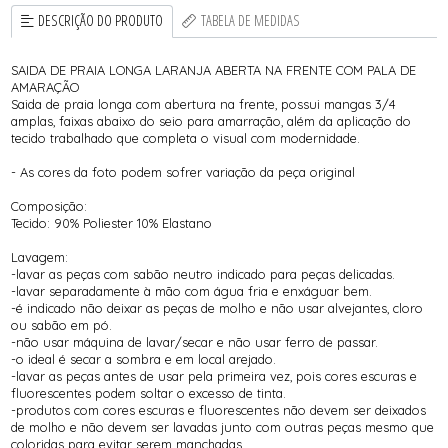
DESCRIÇÃO DO PRODUTO
TABELA DE MEDIDAS
SAIDA DE PRAIA LONGA LARANJA ABERTA NA FRENTE COM PALA DE
AMARAÇÃO
Saida de praia longa com abertura na frente, possui mangas 3/4
amplas, faixas abaixo do seio para amarração, além da aplicação do
tecido trabalhado que completa o visual com modernidade.
- As cores da foto podem sofrer variação da peça original
Composição:
Tecido: 90% Poliester 10% Elastano
Lavagem:
-lavar as peças com sabão neutro indicado para peças delicadas.
-lavar separadamente à mão com água fria e enxáguar bem.
-é indicado não deixar as peças de molho e não usar alvejantes, cloro
ou sabão em pó.
-não usar máquina de lavar/secar e não usar ferro de passar.
-o ideal é secar a sombra e em local arejado.
-lavar as peças antes de usar pela primeira vez, pois cores escuras e
fluorescentes podem soltar o excesso de tinta.
-produtos com cores escuras e fluorescentes não devem ser deixados
de molho e não devem ser lavadas junto com outras peças mesmo que
coloridas para evitar serem manchadas.