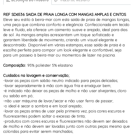
REF SD6536 SAIDA DE PRAIA LONGA COM MANGAS AMPLAS E CINTOS
Eleve seu estilo à beira-mar com esta saída de praia de mangas longas,
uma peça que combina conforto e elegância. Confeccionada em tecido
leve e fluido, ela oferece um caimento suave e arejado, ideal para dias
de sol. As mangas amplas acrescentam um toque sofisticado e
garantem liberdade de movimento, criando um visual elegante e
descontraído. Disponível em várias estampas, essa saída de praia é a
escolha perfeita para compor um look elegante e confortável, seja
para um passeio à beira-mar ou momentos de lazer na piscina.
Composição:
95% poliéster 5% elastano
Cuidados na lavagem e conservação;
-lavar as peças com sabão neutro indicado para peças delicadas;
-lavar separadamente à mão com água fria e enxáguar bem;
-é indicado não deixar as peças de molho e não usar alvejantes, cloro
ou sabão em pó;
-não usar máquina de lavar/secar e não usar ferro de passar;
-o ideal é secar a sombra e em local arejado;
-lavar as peças antes de usar pela primeira vez, pois cores escuras e
fluorescentes podem soltar o excesso de tinta;
-produtos com cores escuras e fluorescentes não devem ser deixados
de molho e não devem ser lavadas junto com outras peças mesmo que
coloridas para evitar serem manchadas;