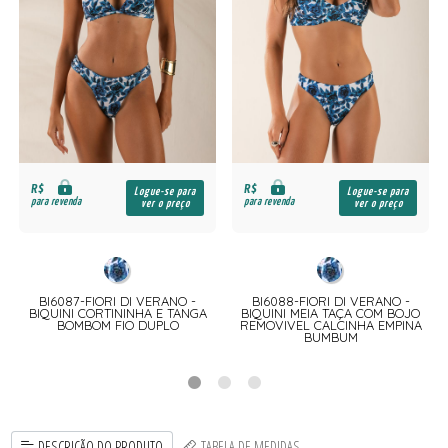
R$
R$
Logue-se para
Logue-se para
para revenda
para revenda
ver o preço
ver o preço
BI6087-FIORI DI VERANO -
BI6088-FIORI DI VERANO -
BIQUINI CORTININHA E TANGA
BIQUINI MEIA TAÇA COM BOJO
BOMBOM FIO DUPLO
REMOVIVEL CALCINHA EMPINA
BUMBUM
DESCRIÇÃO DO PRODUTO
TABELA DE MEDIDAS