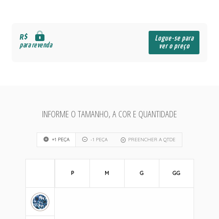
R$
Logue-se para
para revenda
ver o preço
INFORME O TAMANHO, A COR E QUANTIDADE
+1 PEÇA
-1 PEÇA
PREENCHER A QTDE
P
M
G
GG