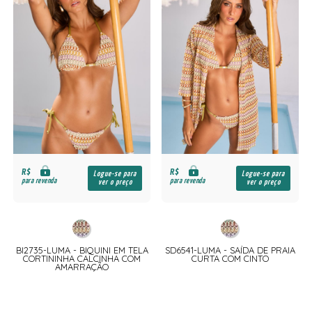
R$
R$
Logue-se para
Logue-se para
para revenda
para revenda
ver o preço
ver o preço
BI2735-LUMA - BIQUINI EM TELA
SD6541-LUMA - SAÍDA DE PRAIA
CORTININHA CALCINHA COM
CURTA COM CINTO
AMARRAÇÃO