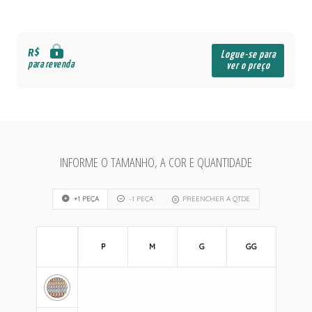
R$
Logue-se para
para revenda
ver o preço
INFORME O TAMANHO, A COR E QUANTIDADE
+1 PEÇA
-1 PEÇA
PREENCHER A QTDE
P
M
G
GG