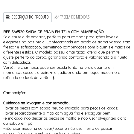
DESCRIÇÃO DO PRODUTO
TABELA DE MEDIDAS
REF SA6520 SAIDA DE PRAIA EM TELA COM AMARRAÇÃO
Saia em tela de amarrar, perfeita para compor produções leves e
elegantes no pós-praia. Confeccionada em tecido de trama vazada, traz
frescor e sofisticação, permitindo combinações com biquínis e maiôs de
diferentes estilos. O modelo possui amarração lateral que permite
ajuste perfeito ao corpo, garantindo conforto e valorizando a silhueta
com delicadeza.
Versátil e charmosa, pode ser usada tanto na praia quanto em
momentos casuais à beira-mar, adicionando um toque moderno e
refinado ao look de verão. ☀️
Composição:
Cuidados na lavagem e conservação;
-lavar as peças com sabão neutro indicado para peças delicadas;
-lavar separadamente à mão com água fria e enxáguar bem;
-é indicado não deixar as peças de molho e não usar alvejantes, cloro
ou sabão em pó;
-não usar máquina de lavar/secar e não usar ferro de passar;
-o ideal é secar a sombra e em local arejado;