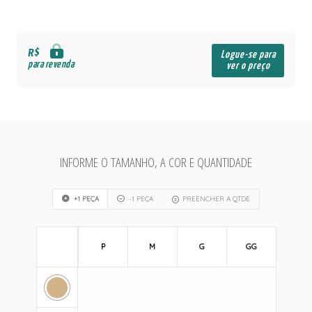
R$
Logue-se para
para revenda
ver o preço
INFORME O TAMANHO, A COR E QUANTIDADE
+1 PEÇA
-1 PEÇA
PREENCHER A QTDE
P
M
G
GG