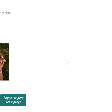
edidas
Logue-se para
ver o preço