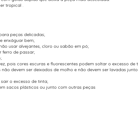
 tropical .
para peças delicadas;
 e enxáguar bem;
não usar alvejantes, cloro ou sabão em pó;
 ferro de passar;
;
vez, pois cores escuras e fluorescentes podem soltar o excesso de t
es não devem ser deixados de molho e não devem ser lavadas jun
air o excesso de tinta;
m sacos plásticos ou junto com outras peças