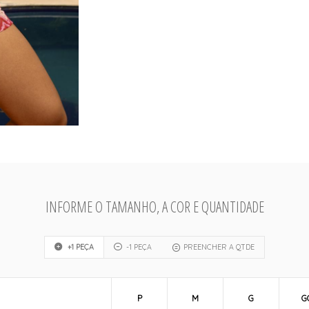
INFORME O TAMANHO, A COR E QUANTIDADE
+1 PEÇA
-1 PEÇA
PREENCHER A QTDE
P
M
G
G