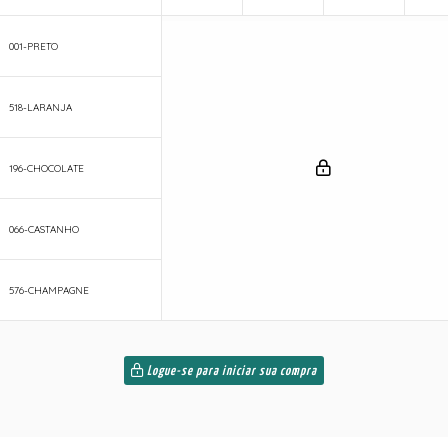
001-PRETO
518-LARANJA
196-CHOCOLATE
066-CASTANHO
576-CHAMPAGNE
Logue-se para iniciar sua compra