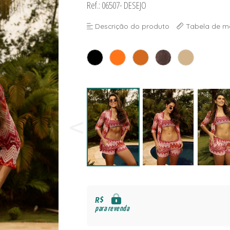
Ref.: 06507- DESEJO
NAS
S
Descrição do produto
Tabela de m
S
R$
para revenda