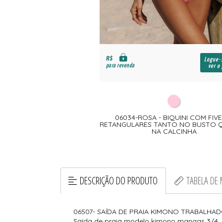
R$
Logue-
para revenda
ver o
06034-ROSA - BIQUINI COM FIV
RETANGULARES TANTO NO BUSTO
NA CALCINHA
DESCRIÇÃO DO PRODUTO
TABELA DE
06507- SAÍDA DE PRAIA KIMONO TRABALHA
Saída de praia modelo kimono mangas 3/4 ,