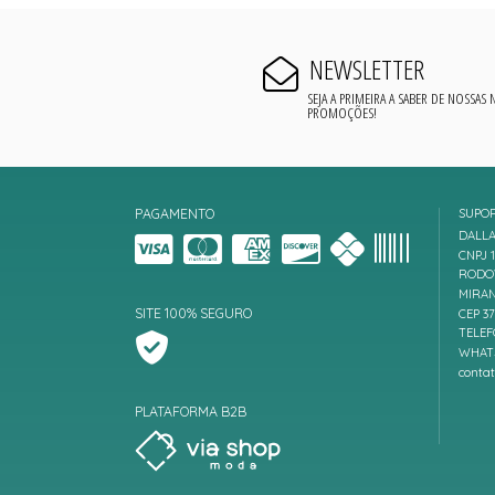
NEWSLETTER
SEJA A PRIMEIRA A SABER DE NOSSAS
PROMOÇÕES!
PAGAMENTO
SUPO
DALLA
CNPJ 1
RODOV
MIRAN
SITE 100% SEGURO
CEP 3
TELEF
WHATS
conta
PLATAFORMA B2B