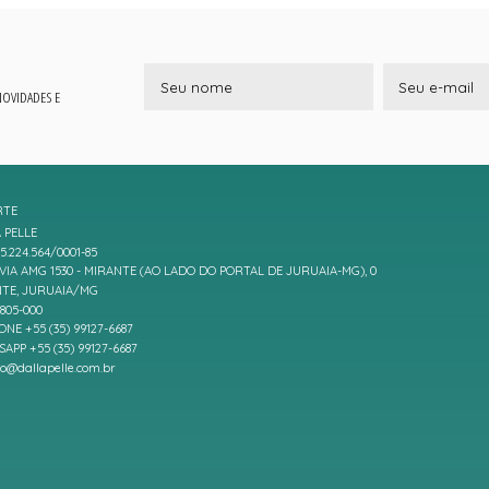
 NOVIDADES E
RTE
 PELLE
5.224.564/0001-85
IA AMG 1530 - MIRANTE (AO LADO DO PORTAL DE JURUAIA-MG), 0
TE, JURUAIA/MG
7805-000
ONE +55 (35) 99127-6687
APP +55 (35) 99127-6687
to@dallapelle.com.br