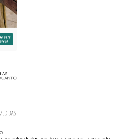
se para
 preço
ELAS
 QUANTO
 MEDIDAS
DO
 com golas duplas que deixa a peça mais descolada.