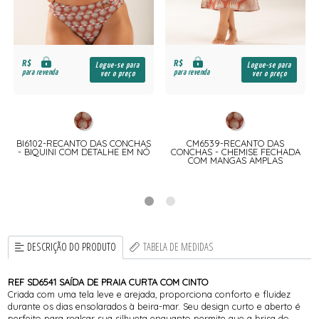
R$
R$
Logue-se para
Logue-se para
para revenda
para revenda
ver o preço
ver o preço
S
BI6102-RECANTO DAS CONCHAS
CM6539-RECANTO DAS
- BIQUINI COM DETALHE EM NÓ
CONCHAS - CHEMISE FECHADA
COM MANGAS AMPLAS
DESCRIÇÃO DO PRODUTO
TABELA DE MEDIDAS
REF SD6541 SAÍDA DE PRAIA CURTA COM CINTO
Criada com uma tela leve e arejada, proporciona conforto e fluidez
durante os dias ensolarados à beira-mar. Seu design curto e aberto é
perfeito para realçar sua silhueta enquanto permite que a brisa do