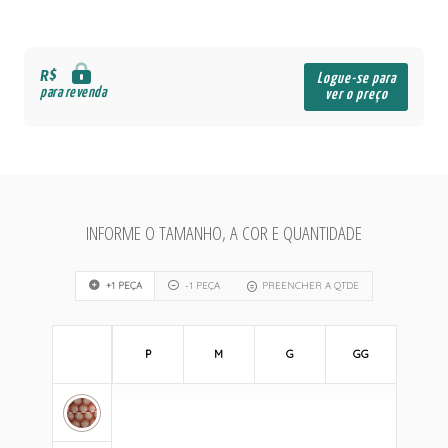
R$
Logue-se para
para revenda
ver o preço
INFORME O TAMANHO, A COR E QUANTIDADE
+1 PEÇA
-1 PEÇA
PREENCHER A QTDE
P
M
G
GG