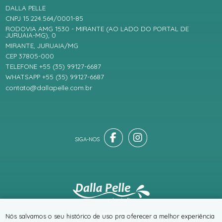
DALLA PELLE
CNPJ 15.224.564/0001-85
RODOVIA AMG 1530 - MIRANTE (AO LADO DO PORTAL DE
JURUAIA-MG), 0
MIRANTE, JURUAIA/MG
CEP 37805-000
TELEFONE +55 (35) 99127-6687
WHATSAPP +55 (35) 99127-6687
contato@dallapelle.com.br
® TODOS DIREITOS RESERVADOS
Nós salvamos o seu histórico de uso pra oferecer a melhor experiência