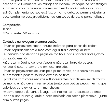
oceano flua livremente. As mangas adicionam um toque de sofisticação
e proteção contra os raios solares, mantendo você confortável sob o
sol. Complementando sua estética, um cinto delicado permite ajustar a
peça conforme desejar, adicionando um toque de estilo personalizado.
Composição:
Tecido:
95% poliéster 5% elastano
Cuidados na lavagem e conservação:
-lavar as peças com sabão neutro indicado para peças delicadas;
-lavar separadamente à mão com água fria e enxáguar bem;
-é indicado não deixar as peças de molho e não usar alvejantes, cloro
ou sabão em pó;
-não usar máquina de lavar/secar e não usar ferro de passar;
-o ideal é secar a sombra e em local arejado;
-lavar as peças antes de usar pela primeira vez, pois cores escuras e
fluorescentes podem soltar o excesso de tinta;
-produtos com cores escuras e fluorescentes não devem ser deixados
de molho e não devem ser lavadas junto com outras peças mesmo que
coloridas para evitar serem manchadas;
-mesmo depois de várias lavagens, é normal sair o excesso de tinta;
-após o uso nunca guarde a peça molhada em sacos plásticos ou junto
com outras peças.