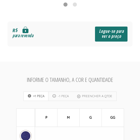
R$
Logue-se para
para revenda
ver o preço
INFORME O TAMANHO, A COR E QUANTIDADE
+1 PEÇA
-1 PEÇA
PREENCHER A QTDE
P
M
G
GG