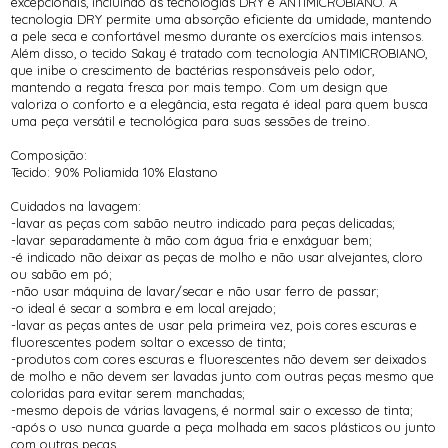
excepcionais, incluindo as tecnologias DRY e ANTIMICROBIANO. A
tecnologia DRY permite uma absorção eficiente da umidade, mantendo
a pele seca e confortável mesmo durante os exercícios mais intensos.
Além disso, o tecido Sakay é tratado com tecnologia ANTIMICROBIANO,
que inibe o crescimento de bactérias responsáveis pelo odor,
mantendo a regata fresca por mais tempo. Com um design que
valoriza o conforto e a elegância, esta regata é ideal para quem busca
uma peça versátil e tecnológica para suas sessões de treino.
Composição:
Tecido: 90% Poliamida 10% Elastano
Cuidados na lavagem:
-lavar as peças com sabão neutro indicado para peças delicadas;
-lavar separadamente à mão com água fria e enxáguar bem;
-é indicado não deixar as peças de molho e não usar alvejantes, cloro
ou sabão em pó;
-não usar máquina de lavar/secar e não usar ferro de passar;
-o ideal é secar a sombra e em local arejado;
-lavar as peças antes de usar pela primeira vez, pois cores escuras e
fluorescentes podem soltar o excesso de tinta;
-produtos com cores escuras e fluorescentes não devem ser deixados
de molho e não devem ser lavadas junto com outras peças mesmo que
coloridas para evitar serem manchadas;
-mesmo depois de várias lavagens, é normal sair o excesso de tinta;
-após o uso nunca guarde a peça molhada em sacos plásticos ou junto
com outras peças.