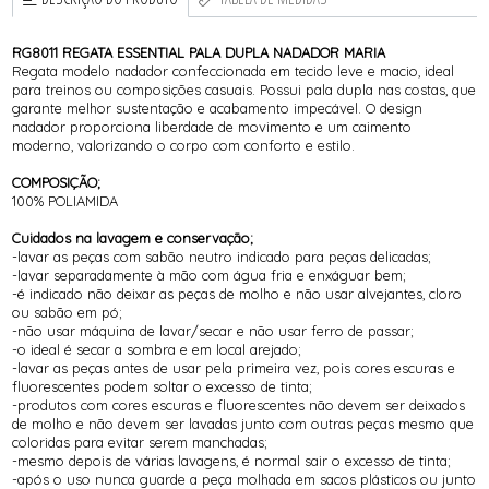
RG8011 REGATA ESSENTIAL PALA DUPLA NADADOR MARIA
Regata modelo nadador confeccionada em tecido leve e macio, ideal
para treinos ou composições casuais. Possui pala dupla nas costas, que
garante melhor sustentação e acabamento impecável. O design
nadador proporciona liberdade de movimento e um caimento
moderno, valorizando o corpo com conforto e estilo.
COMPOSIÇÃO;
100% POLIAMIDA
Cuidados na lavagem e conservação;
-lavar as peças com sabão neutro indicado para peças delicadas;
-lavar separadamente à mão com água fria e enxáguar bem;
-é indicado não deixar as peças de molho e não usar alvejantes, cloro
ou sabão em pó;
-não usar máquina de lavar/secar e não usar ferro de passar;
-o ideal é secar a sombra e em local arejado;
-lavar as peças antes de usar pela primeira vez, pois cores escuras e
fluorescentes podem soltar o excesso de tinta;
-produtos com cores escuras e fluorescentes não devem ser deixados
de molho e não devem ser lavadas junto com outras peças mesmo que
coloridas para evitar serem manchadas;
-mesmo depois de várias lavagens, é normal sair o excesso de tinta;
-após o uso nunca guarde a peça molhada em sacos plásticos ou junto