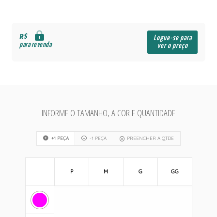
R$
Logue-se para
para revenda
ver o preço
INFORME O TAMANHO, A COR E QUANTIDADE
+1 PEÇA
-1 PEÇA
PREENCHER A QTDE
P
M
G
GG