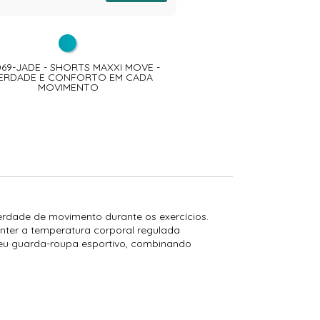
69-JADE - SHORTS MAXXI MOVE -
TP8065-JADE - TOP MAXX
BERDADE E CONFORTO EM CADA
CONFORTO E SUS
MOVIMENTO
erdade de movimento durante os exercícios.
anter a temperatura corporal regulada
a seu guarda-roupa esportivo, combinando