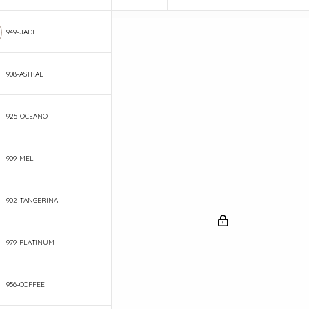
949-JADE
908-ASTRAL
925-OCEANO
909-MEL
902-TANGERINA
979-PLATINUM
956-COFFEE