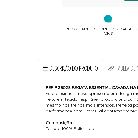
 - TOP NADADOR ALTA
CP8077-JADE - CROPPED REGATA ES
STENTAÇÃO
CRIS
DESCRIÇÃO DO PRODUTO
TABELA DE
REF RG8028 REGATA ESSENTIAL CAVADA NA 
Esta blusinha fitness apresenta um design 
Feita em tecido respirável, proporciona con
mesmo nos treinos mais intensos. Perfeita p
performance com um visual contemporâneo
Composição:
Tecido: 100% Poliamida