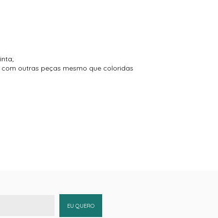
inta;
to com outras peças mesmo que coloridas
EU QUERO