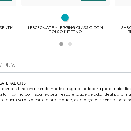
SENTIAL
LE8080-JADE - LEGGING CLASSIC COM
SH80
BOLSO INTERNO
LI
 MEDIDAS
LATERAL CRIS
moderno e funcional, sendo modelo regata nadadora para maior lib
forto máximo com sua textura fresca e toque gelado, ideal para m
ara quem valoriza estilo e praticidade, esta peça é essencial par
.