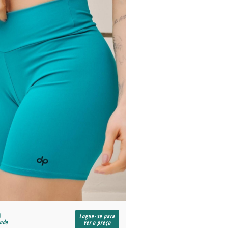
R$
Logue-se para
enda
para revenda
ver o preço