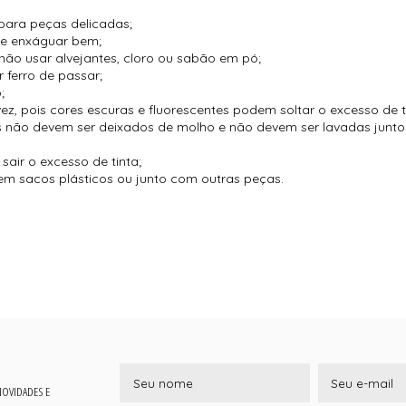
para peças delicadas;
 e enxáguar bem;
não usar alvejantes, cloro ou sabão em pó;
 ferro de passar;
;
vez, pois cores escuras e fluorescentes podem soltar o excesso de t
es não devem ser deixados de molho e não devem ser lavadas jun
air o excesso de tinta;
m sacos plásticos ou junto com outras peças.
 NOVIDADES E