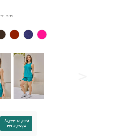
edidas
Logue-se para
ver o preço