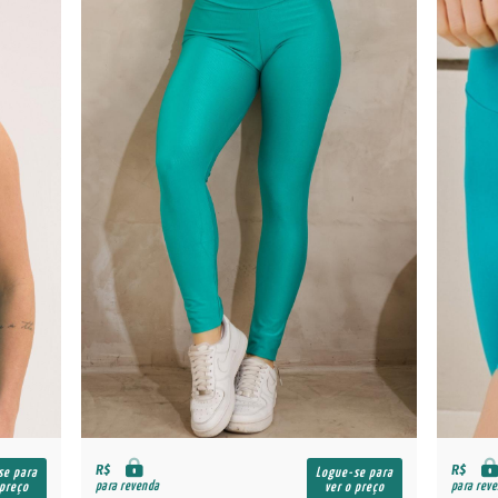
R$
R$
se para
Logue-se para
para revenda
para rev
 preço
ver o preço