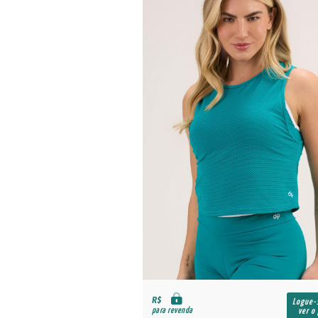
R$
Logue-se para
Logue-
para revenda
ver o preço
ver o