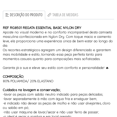
DESCRIÇÃO DO PRODUTO
TABELA DE MEDIDAS
REF RG8501 REGATA ESSENTIAL BASIC NYLON DRY
Aposte no visual moderno e no conforto incomparável desta camiseta
masculina confeccionada em Nylon Dry. Com toque macio e caimento
leve, ela proporciona uma experiência única de bem-estar ao longo do
dia.
Os recortes estratégicos agregam um design diferenciado e garantem
mais mobilidade e estilo, tornando essa peça perfeita tanto para
momentos casuais quanto para composições mais sofisticadas.
Garanta já a sua e eleve seu estilo com conforto e personalidade! 🔥
COMPOSIÇÃO
;
80% POLIAMIDA/ 20% ELASTANO
Cuidados na lavagem e conservação;
-lavar as peças com sabão neutro indicado para peças delicadas;
-lavar separadamente à mão com água fria e enxáguar bem;
-é indicado não deixar as peças de molho e não usar alvejantes, cloro
ou sabão em pó;
-não usar máquina de lavar/secar e não usar ferro de passar;
-o ideal é secar a sombra e em local arejado;