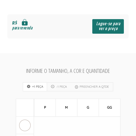
R$
Logue-se para
para revenda
ver o preço
INFORME O TAMANHO, A COR E QUANTIDADE
+1 PEÇA
-1 PEÇA
PREENCHER A QTDE
P
M
G
GG