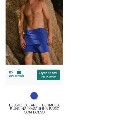
R$
Logue-se para
para revenda
ver o preço
BE8503-OCEANO - BERMUDA
RUNNING MASCULINA BASIC
COM BOLSO