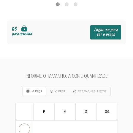
R$
Logue-se para
para revenda
ver o preço
INFORME O TAMANHO, A COR E QUANTIDADE
+1 PEÇA
-1 PEÇA
PREENCHER A QTDE
P
M
G
GG