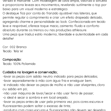
versátil e marcante. Com modelagem de cava ampla, valoriza a silhueta
e proporciona leveza aos movimentos, revelando sutilmente o top por
baixo para um visual moderno e estratégico.
O destaque fica por conta do franzido ajustável nas laterais, que
permite regular o comprimento e criar um efeito drapeado delicado,
agregando charme e personalidade ao look. Confeccionada em tecido
leve e respirável, oferece toque macio, caimento fluido e conforto
absoluto durante os treinos ou nas produções athleisure.
Uma peça que traduz estilo moderno, liberdade e autenticidade em cada
detalhe!
Cor: 002 Branco
Tecido: Tela W
Composição:
Tecido: 100% Poliamida
Cuidados na lavagem e conservação;
-lavar as peças com sabão neutro indicado para peças delicadas;
-lavar separadamente à mão com água fria e enxáguar bem;
-é indicado não deixar as peças de molho e não usar alvejantes, cloro
ou sabão em pó;
-não usar máquina de lavar/secar e não usar ferro de passar;
-o ideal é secar a sombra e em local arejado;
-lavar as peças antes de usar pela primeira vez, pois cores escuras e
fluorescentes podem soltar o excesso de tinta;
-produtos com cores escuras e fluorescentes não devem ser deixados