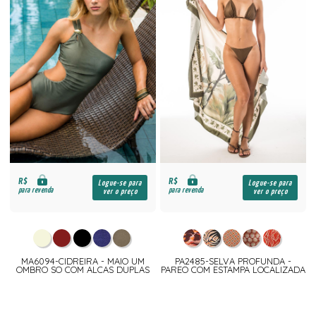
R$
R$
Logue-se para
Logue-se para
para revenda
para revenda
ver o preço
ver o preço
MA6094-CIDREIRA - MAIO UM
PA2485-SELVA PROFUNDA -
OMBRO SO COM ALCAS DUPLAS
PAREO COM ESTAMPA LOCALIZADA