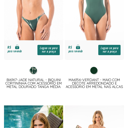
R$
R$
Logue-se para
Logue-se para
para revenda
para revenda
ver o preço
ver o preço
BI6147-JADE NATURAL - BIQUINI
MA6156-VERDANT - MAIO COM
CORTININHA COM ACESSÓRIO EM
DECOTE ARREDONDADO E
METAL DOURADO TANGA MÉDIA
ACESSORIO EM METAL NAS ALCAS