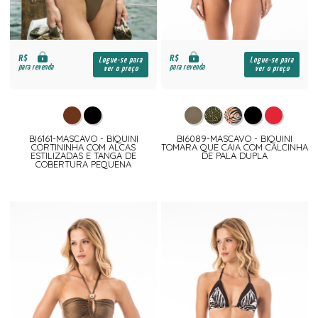
R$
R$
Logue-se para
Logue-se para
para revenda
para revenda
ver o preço
ver o preço
BI6161-MASCAVO - BIQUINI
BI6089-MASCAVO - BIQUINI
CORTININHA COM ALCAS
TOMARA QUE CAIA COM CALCINHA
ESTILIZADAS E TANGA DE
DE PALA DUPLA
COBERTURA PEQUENA