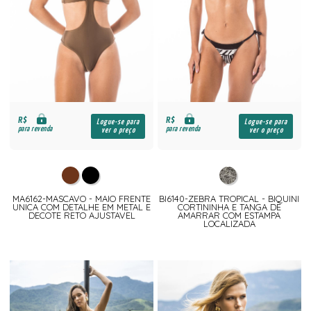
R$
R$
Logue-se para
Logue-se para
para revenda
para revenda
ver o preço
ver o preço
MA6162-MASCAVO - MAIO FRENTE
BI6140-ZEBRA TROPICAL - BIQUINI
UNICA COM DETALHE EM METAL E
CORTININHA E TANGA DE
DECOTE RETO AJUSTAVEL
AMARRAR COM ESTAMPA
LOCALIZADA