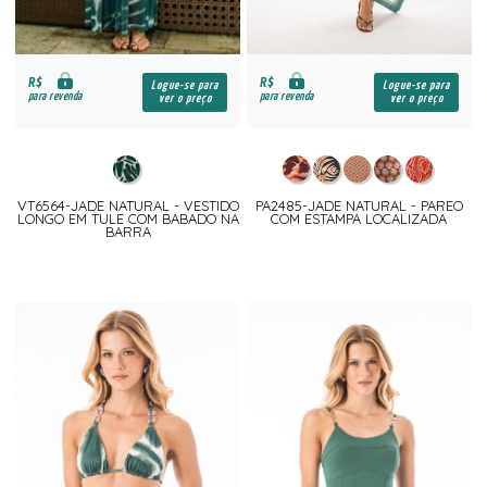
R$
R$
Logue-se para
Logue-se para
para revenda
para revenda
ver o preço
ver o preço
VT6564-JADE NATURAL - VESTIDO
PA2485-JADE NATURAL - PAREO
LONGO EM TULE COM BABADO NA
COM ESTAMPA LOCALIZADA
BARRA