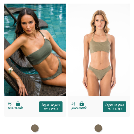
R$
R$
Logue-se para
Logue-se para
para revenda
para revenda
ver o preço
ver o preço