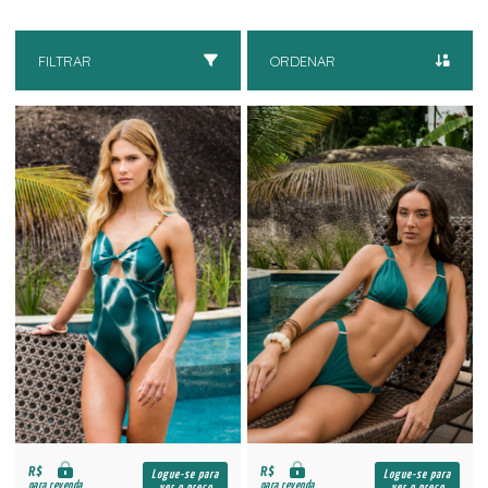
FILTRAR
ORDENAR
R$
R$
Logue-se para
Logue-se para
para revenda
para revenda
ver o preço
ver o preço