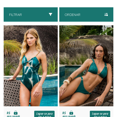
FILTRAR
ORDENAR
R$
R$
Logue-se para
Logue-se para
para revenda
para revenda
ver o preço
ver o preço