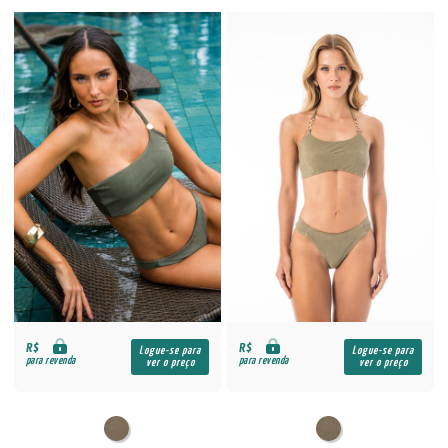
R$
R$
Logue-se para
Logue-se para
para revenda
para revenda
ver o preço
ver o preço