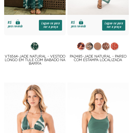
R$
R$
Logue-se para
Logue-se para
para revenda
para revenda
ver o preço
ver o preço
VT6564-JADE NATURAL - VESTIDO
PA2485-JADE NATURAL - PAREO
LONGO EM TULE COM BABADO NA
COM ESTAMPA LOCALIZADA
BARRA