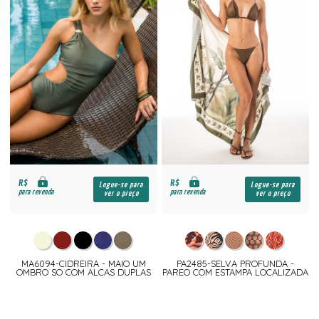
R$
R$
Logue-se para
Logue-se para
para revenda
para revenda
ver o preço
ver o preço
MA6094-CIDREIRA - MAIO UM
PA2485-SELVA PROFUNDA -
OMBRO SO COM ALCAS DUPLAS
PAREO COM ESTAMPA LOCALIZADA