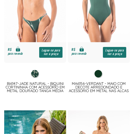
R$
R$
Logue-se para
Logue-se para
para revenda
para revenda
ver o preço
ver o preço
BI6147-JADE NATURAL - BIQUINI
MA6156-VERDANT - MAIO COM
CORTININHA COM ACESSÓRIO EM
DECOTE ARREDONDADO E
METAL DOURADO TANGA MÉDIA
ACESSORIO EM METAL NAS ALCAS