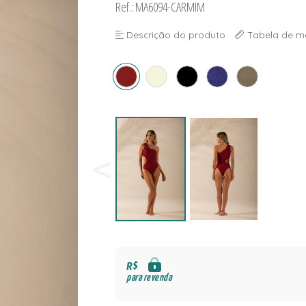
Ref.: MA6094-CARMIM
NAS
S
Descrição do produto
Tabela de m
S
R$
para revenda