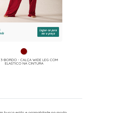
R$
Logue-se para
enda
para revenda
ver o preço
13-BORDO - CALÇA WIDE LEG COM
VT6535-BORDO - VESTID
ELASTICO NA CINTURA
REGATA COM FENDA
m busca estilo e originalidade na moda