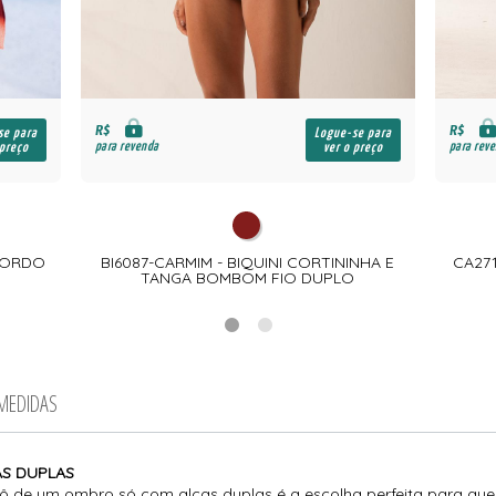
R$
R$
se para
Logue-se para
para revenda
para rev
 preço
ver o preço
 BORDO
BI6087-CARMIM - BIQUINI CORTININHA E
CA27
TANGA BOMBOM FIO DUPLO
 MEDIDAS
AS DUPLAS
ô de um ombro só com alças duplas é a escolha perfeita para que