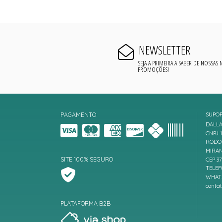
NEWSLETTER
SEJA A PRIMEIRA A SABER DE NOSSAS
PROMOÇÕES!
PAGAMENTO
SUPO
DALLA
CNPJ 1
RODOV
MIRAN
SITE 100% SEGURO
CEP 3
TELEF
WHATS
conta
PLATAFORMA B2B