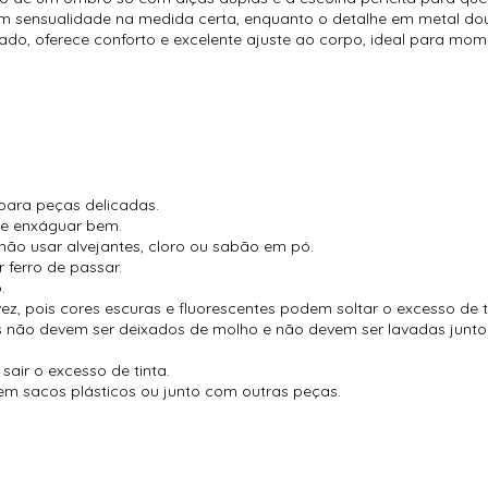
a com sensualidade na medida certa, enquanto o detalhe em metal 
zado, oferece conforto e excelente ajuste ao corpo, ideal para m
para peças delicadas.
 e enxáguar bem.
não usar alvejantes, cloro ou sabão em pó.
 ferro de passar.
.
vez, pois cores escuras e fluorescentes podem soltar o excesso de t
es não devem ser deixados de molho e não devem ser lavadas jun
air o excesso de tinta.
m sacos plásticos ou junto com outras peças.