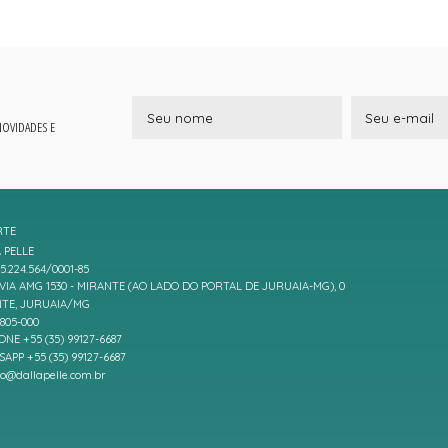
 NOVIDADES E
RTE
 PELLE
5.224.564/0001-85
IA AMG 1530 - MIRANTE (AO LADO DO PORTAL DE JURUAIA-MG), 0
TE, JURUAIA/MG
7805-000
ONE +55 (35) 99127-6687
APP +55 (35) 99127-6687
to@dallapelle.com.br