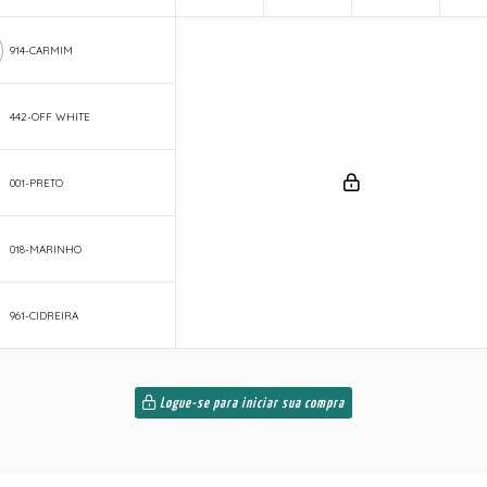
914-CARMIM
442-OFF WHITE
001-PRETO
018-MARINHO
961-CIDREIRA
Logue-se para iniciar sua compra