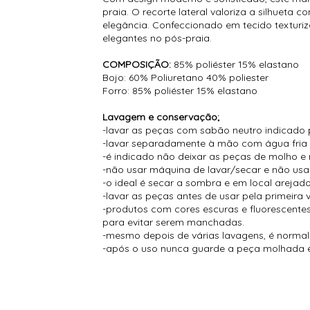
praia. O recorte lateral valoriza a silhuet
elegância. Confeccionado em tecido texturi
elegantes no pós-praia.
COMPOSIÇÃO:
85% poliéster 15% elastano
Bojo: 60% Poliuretano 40% poliester
Forro: 85% poliéster 15% elastano
Lavagem e conservação;
-lavar as peças com sabão neutro indicado 
-lavar separadamente à mão com água fria
-é indicado não deixar as peças de molho e 
-não usar máquina de lavar/secar e não usar
-o ideal é secar a sombra e em local arejado
-lavar as peças antes de usar pela primeira 
-produtos com cores escuras e fluorescent
para evitar serem manchadas.
-mesmo depois de várias lavagens, é normal s
-após o uso nunca guarde a peça molhada e