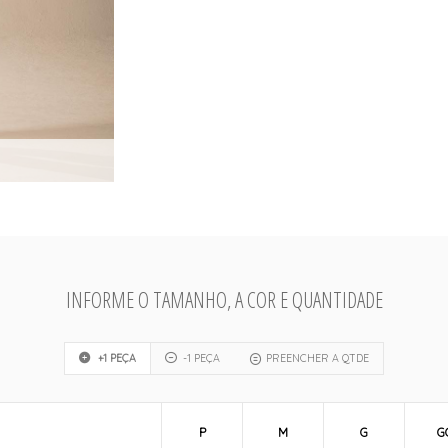
INFORME O TAMANHO, A COR E QUANTIDADE
+1 PEÇA
-1 PEÇA
PREENCHER A QTDE
P
M
G
G