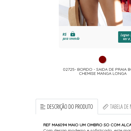
R$
Logue-se para
Logue-
para revenda
ver o preço
ver o
O - VESTIDO DE MANGA
02725- BORDO - SAIDA DE PRAIA
 AMARRAÇÃO FRONTAL
CHEMISE MANGA LONGA
DESCRIÇÃO DO PRODUTO
TABELA DE
REF MA6094 MAIO UM OMBRO SO COM ALC
Com design moderno e sofisticado, este mai