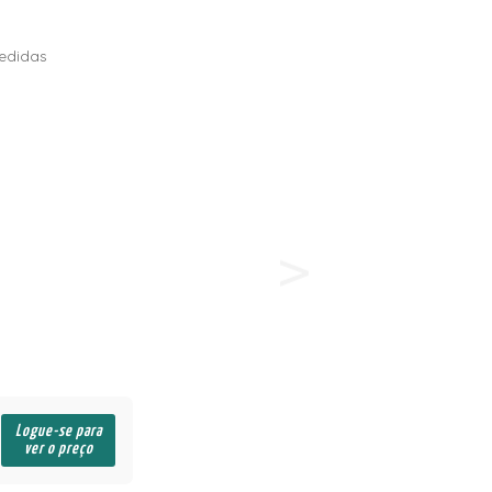
edidas
Logue-se para
ver o preço