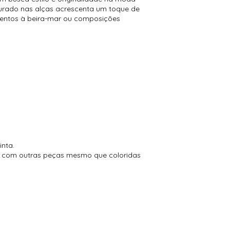
dourado nas alças acrescenta um toque de
omentos à beira-mar ou composições
inta.
to com outras peças mesmo que coloridas