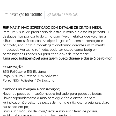
DESCRIÇÃO DO PRODUTO
TABELA DE MEDIDAS
REF MA6121 MAIO SOFISTICADO COM DETALHE DE CINTO E METAL
Para um visual de praia cheio de estilo, o maiô é a escolha perfeita. O
destaque fica por conta do cinto com fivela metálica, que valoriza a
silhueta com sofisticação. As alças largas oferecem sustentação e
conforto, enquanto a modelagem anatômica garante um caimento
impecável. Versátil e refinado, pode ser usado como body em
combinações urbanas ou para criar looks de resort chic.
Uma peça indispensável para quem busca charme e classe à beira-mar.
COMPOSIÇÃO
85% Poliéster e 15% Elastano
Bojo: 60% Poliuretano 40% poliester
Forro: 85% Poliester 15% Elastano
Cuidados na lavagem e conservação;
-lavar as peças com sabão neutro indicado para peças delicadas;
-lavar separadamente à mão com água fria e enxáguar bem;
-é indicado não deixar as peças de molho e não usar alvejantes, cloro
ou sabão em pó;
-não usar máquina de lavar/secar e não usar ferro de passar;
-o ideal é secar a sombra e em local arejado;