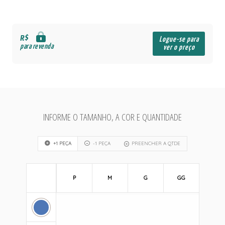
R$
Logue-se para
para revenda
ver o preço
INFORME O TAMANHO, A COR E QUANTIDADE
+1 PEÇA
-1 PEÇA
PREENCHER A QTDE
P
M
G
GG