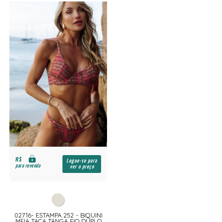
R$
Logue-se para
para revenda
ver o preço
02716- ESTAMPA 252 - BIQUINI
MEIA TAÇA TANGA FIO DUPLO