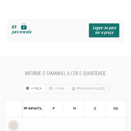
R$
Logue-se para
para revenda
ver o preço
INFORME O TAMANHO, A COR E QUANTIDADE
+1 PEÇA
-1 PEÇA
PREENCHER A QTDE
PP INFANTIL
P
M
G
GG