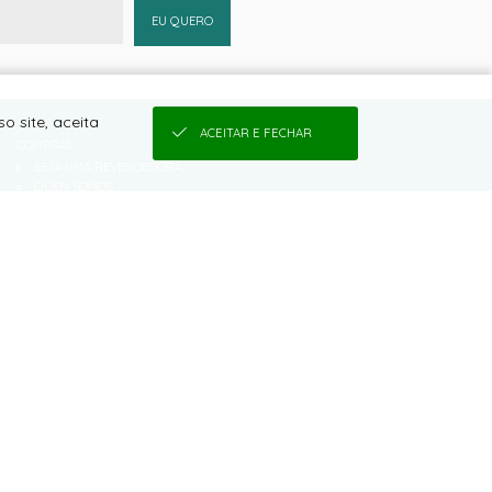
EU QUERO
o site, aceita
ACEITAR E FECHAR
COMPRAS
SEJA UMA REVENDEDORA
QUEM SOMOS
COMO COMPRAR
CONDIÇÕES DE FRETE
TROCAS E DEVOLUÇÕES
VANTAGENS EM SE CADASTRAR
TABELA DE MEDIDAS
CONDIÇÕES DE PARCELAMENTO
PRAZO PARA ENVIO
POLÍTICA DE PRIVACIDADE DE DADOS
DALLAPELLE