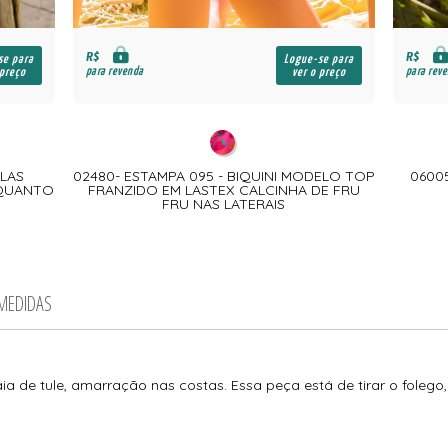
R$
R$
se para
Logue-se para
para revenda
para rev
 preço
ver o preço
ELAS
02480- ESTAMPA 095 - BIQUINI MODELO TOP
06005
 QUANTO
FRANZIDO EM LASTEX CALCINHA DE FRU
FRU NAS LATERAIS
 MEDIDAS
saia de tule, amarração nas costas. Essa peça está de tirar o fole