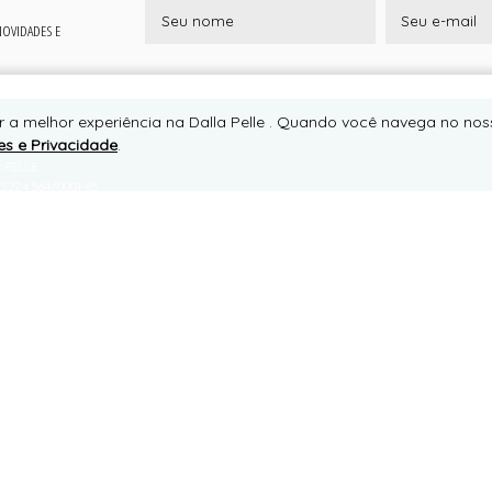
 NOVIDADES E
r a melhor experiência na Dalla Pelle . Quando você navega no noss
es e Privacidade
.
RTE
 PELLE
5.224.564/0001-85
IA AMG 1530 - MIRANTE (AO LADO DO PORTAL DE JURUAIA-MG), 0
TE, JURUAIA/MG
7805-000
ONE +55 (35) 99127-6687
APP +55 (35) 99127-6687
to@dallapelle.com.br