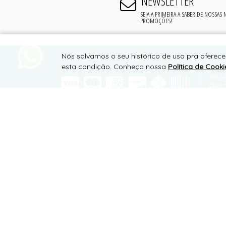
NEWSLETTER
SEJA A PRIMEIRA A SABER DE NOSSAS
PROMOÇÕES!
Nós salvamos o seu histórico de uso pra oferece
esta condição. Conheça nossa
Política de Cooki
PAGAMENTO
SUPO
DALLA
CNPJ 1
RODOV
MIRAN
SITE 100% SEGURO
CEP 3
TELEF
WHATS
conta
PLATAFORMA B2B