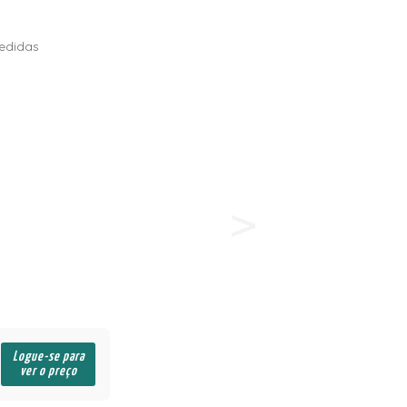
edidas
Logue-se para
ver o preço