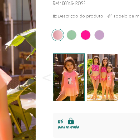
Ref.: 06046- ROSÊ
NAS
S
Descrição do produto
Tabela de m
S
R$
para revenda