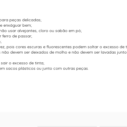
para peças delicadas;
 e enxáguar bem;
não usar alvejantes, cloro ou sabão em pó;
 ferro de passar;
;
vez, pois cores escuras e fluorescentes podem soltar o excesso de t
es não devem ser deixados de molho e não devem ser lavadas jun
air o excesso de tinta;
m sacos plásticos ou junto com outras peças.