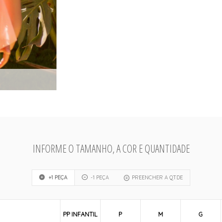
INFORME O TAMANHO, A COR E QUANTIDADE
+1 PEÇA
-1 PEÇA
PREENCHER A QTDE
PP INFANTIL
P
M
G