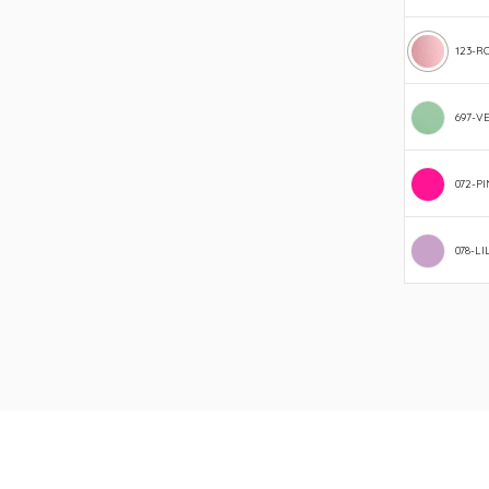
123-R
697-V
072-P
078-LI