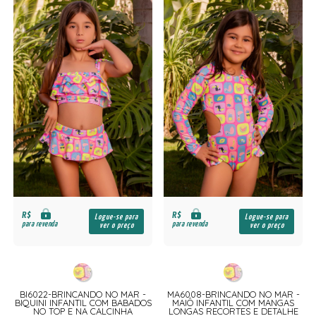
R$
R$
Logue-se para
Logue-se para
para revenda
para revenda
ver o preço
ver o preço
BI6022-BRINCANDO NO MAR -
MA6008-BRINCANDO NO MAR -
BIQUINI INFANTIL COM BABADOS
MAIÔ INFANTIL COM MANGAS
NO TOP E NA CALCINHA
LONGAS RECORTES E DETALHE