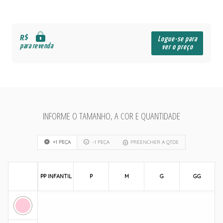
R$
Logue-se para
para revenda
ver o preço
INFORME O TAMANHO, A COR E QUANTIDADE
+1 PEÇA
-1 PEÇA
PREENCHER A QTDE
PP INFANTIL
P
M
G
GG