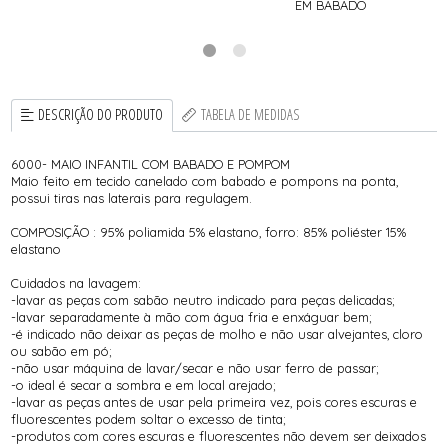
EM BABADO
DESCRIÇÃO DO PRODUTO
TABELA DE MEDIDAS
6000- MAIO INFANTIL COM BABADO E POMPOM
Maio feito em tecido canelado com babado e pompons na ponta,
possui tiras nas laterais para regulagem.
COMPOSIÇÃO : 95% poliamida 5% elastano, forro: 85% poliéster 15%
elastano
Cuidados na lavagem:
-lavar as peças com sabão neutro indicado para peças delicadas;
-lavar separadamente à mão com água fria e enxáguar bem;
-é indicado não deixar as peças de molho e não usar alvejantes, cloro
ou sabão em pó;
-não usar máquina de lavar/secar e não usar ferro de passar;
-o ideal é secar a sombra e em local arejado;
-lavar as peças antes de usar pela primeira vez, pois cores escuras e
fluorescentes podem soltar o excesso de tinta;
-produtos com cores escuras e fluorescentes não devem ser deixados