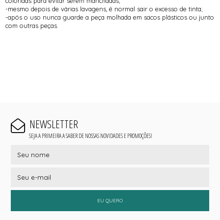
coloridas para evitar serem manchadas;
-mesmo depois de várias lavagens, é normal sair o excesso de tinta;
-após o uso nunca guarde a peça molhada em sacos plásticos ou junto
com outras peças.
NEWSLETTER
SEJA A PRIMEIRA A SABER DE NOSSAS NOVIDADES E PROMOÇÕES!
EU QUERO