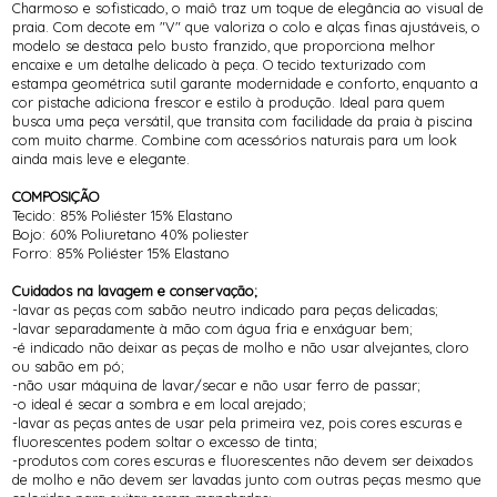
Charmoso e sofisticado, o maiô traz um toque de elegância ao visual de
praia. Com decote em "V" que valoriza o colo e alças finas ajustáveis, o
modelo se destaca pelo busto franzido, que proporciona melhor
encaixe e um detalhe delicado à peça. O tecido texturizado com
estampa geométrica sutil garante modernidade e conforto, enquanto a
cor pistache adiciona frescor e estilo à produção. Ideal para quem
busca uma peça versátil, que transita com facilidade da praia à piscina
com muito charme. Combine com acessórios naturais para um look
ainda mais leve e elegante.
COMPOSIÇÃO
Tecido: 85% Poliéster 15% Elastano
Bojo: 60% Poliuretano 40% poliester
Forro: 85% Poliéster 15% Elastano
Cuidados na lavagem e conservação;
-lavar as peças com sabão neutro indicado para peças delicadas;
-lavar separadamente à mão com água fria e enxáguar bem;
-é indicado não deixar as peças de molho e não usar alvejantes, cloro
ou sabão em pó;
-não usar máquina de lavar/secar e não usar ferro de passar;
-o ideal é secar a sombra e em local arejado;
-lavar as peças antes de usar pela primeira vez, pois cores escuras e
fluorescentes podem soltar o excesso de tinta;
-produtos com cores escuras e fluorescentes não devem ser deixados
de molho e não devem ser lavadas junto com outras peças mesmo que