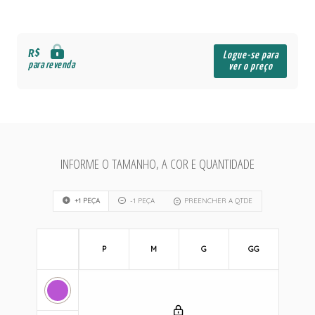
R$
Logue-se para
para revenda
ver o preço
INFORME O TAMANHO, A COR E QUANTIDADE
+1 PEÇA
-1 PEÇA
PREENCHER A QTDE
P
M
G
GG