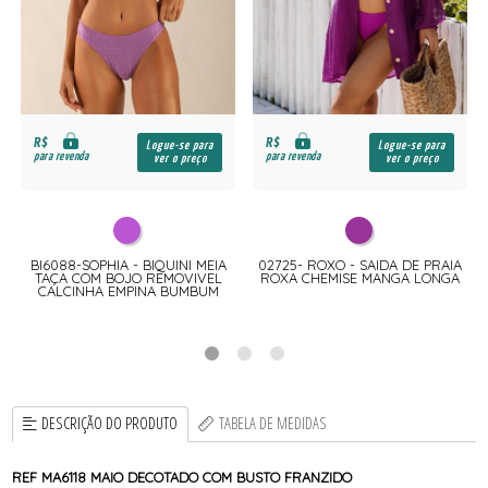
R$
R$
Logue-se para
Logue-se para
para revenda
para revenda
ver o preço
ver o preço
BI6088-SOPHIA - BIQUINI MEIA
02725- ROXO - SAIDA DE PRAIA
TAÇA COM BOJO REMOVIVEL
ROXA CHEMISE MANGA LONGA
CALCINHA EMPINA BUMBUM
DESCRIÇÃO DO PRODUTO
TABELA DE MEDIDAS
REF MA6118 MAIO DECOTADO COM BUSTO FRANZIDO