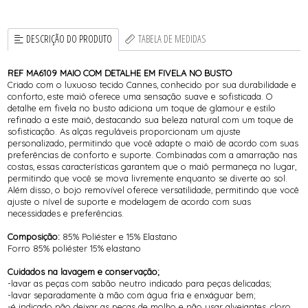
DESCRIÇÃO DO PRODUTO
TABELA DE MEDIDAS
REF MA6109 MAIO COM DETALHE EM FIVELA NO BUSTO
Criado com o luxuoso tecido Cannes, conhecido por sua durabilidade e
conforto, este maiô oferece uma sensação suave e sofisticada. O
detalhe em fivela no busto adiciona um toque de glamour e estilo
refinado a este maiô, destacando sua beleza natural com um toque de
sofisticação. As alças reguláveis proporcionam um ajuste
personalizado, permitindo que você adapte o maiô de acordo com suas
preferências de conforto e suporte. Combinadas com a amarração nas
costas, essas características garantem que o maiô permaneça no lugar,
permitindo que você se mova livremente enquanto se diverte ao sol.
Além disso, o bojo removível oferece versatilidade, permitindo que você
ajuste o nível de suporte e modelagem de acordo com suas
necessidades e preferências.
Composição:
85% Poliéster e 15% Elastano
Forro 85% poliéster 15% elastano
Cuidados na lavagem e conservação;
-lavar as peças com sabão neutro indicado para peças delicadas;
-lavar separadamente à mão com água fria e enxáguar bem;
-é indicado não deixar as peças de molho e não usar alvejantes, cloro