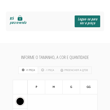
R$
Logue-se para
para revenda
ver o preço
INFORME O TAMANHO, A COR E QUANTIDADE
+1 PEÇA
-1 PEÇA
PREENCHER A QTDE
P
M
G
GG