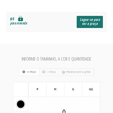
R$
Logue-se para
para revenda
ver o preço
INFORME O TAMANHO, A COR E QUANTIDADE
+1 PEÇA
-1 PEÇA
PREENCHER A QTDE
P
M
G
GG