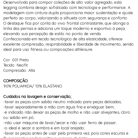
Desenvolvida para compor coleções de alto valor agregado, esta
legging combina design sofisticado com tecnologia e performance. A
modelagem com cintura dupla proporciona maior sustentação e ajuste
perfeito ao corpo, valorizando a silhueta com segurança e conforto.
O destaque fica por conta do vivo frontal contrastante, que alonga a
linha das pernas e adiciona um toque moderno e esportivo à peça,
elevando sua percepção de estilo no ponto de venda.
Confeccionada em tecido tecnológico de alta elasticidade, oferece
excelente compressão, respirabilidade e liberdade de movimento, sendo
ideal para uso fitness ou composições athleisure.
Cor: 001 Preto
Tecido: Neofit
Compressão: Alta
COMPOSIÇÃO:
90% POLIAMIDA/ 10% ELASTANO
Cuidados na lavagem e conservação;
-lavar as peças com sabão neutro indicado para peças delicadas;
-lavar separadamente à mão com água fria e enxáguar bem;
-é indicado não deixar as peças de molho e não usar alvejantes, cloro
ou sabão em pó;
-não usar máquina de lavar/secar e não usar ferro de passar;
-o ideal é secar a sombra e em local arejado;
-lavar as peças antes de usar pela primeira vez, pois cores escuras e