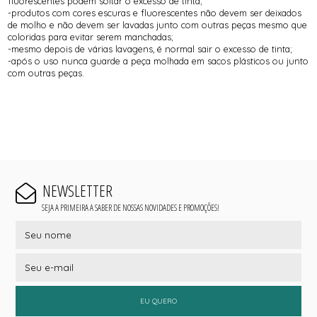
fluorescentes podem soltar o excesso de tinta;
-produtos com cores escuras e fluorescentes não devem ser deixados
de molho e não devem ser lavadas junto com outras peças mesmo que
coloridas para evitar serem manchadas;
-mesmo depois de várias lavagens, é normal sair o excesso de tinta;
-após o uso nunca guarde a peça molhada em sacos plásticos ou junto
com outras peças.
NEWSLETTER
SEJA A PRIMEIRA A SABER DE NOSSAS NOVIDADES E PROMOÇÕES!
EU QUERO