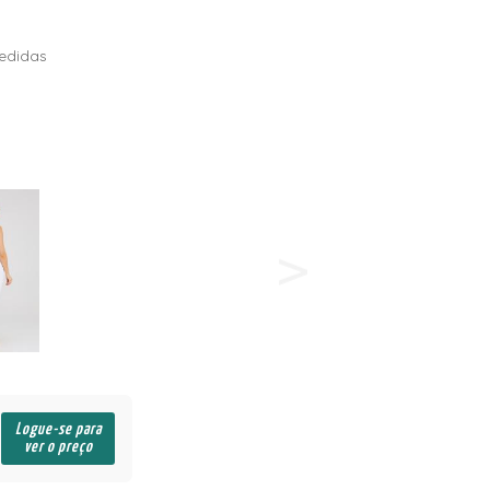
edidas
Logue-se para
ver o preço