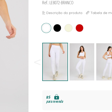
Ref.: LE8072-BRANCO
NAS
S
Descrição do produto
Tabela de m
S
R$
para revenda