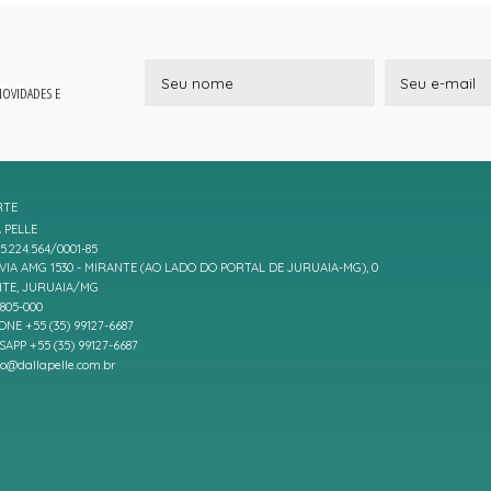
 NOVIDADES E
RTE
 PELLE
5.224.564/0001-85
IA AMG 1530 - MIRANTE (AO LADO DO PORTAL DE JURUAIA-MG), 0
TE, JURUAIA/MG
7805-000
ONE +55 (35) 99127-6687
APP +55 (35) 99127-6687
to@dallapelle.com.br