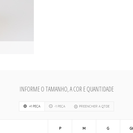
INFORME O TAMANHO, A COR E QUANTIDADE
+1 PEÇA
-1 PEÇA
PREENCHER A QTDE
P
M
G
G