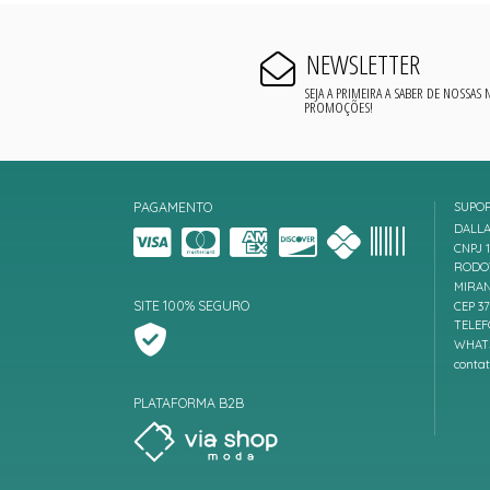
NEWSLETTER
SEJA A PRIMEIRA A SABER DE NOSSAS
PROMOÇÕES!
PAGAMENTO
SUPO
DALLA
CNPJ 1
RODOV
MIRAN
SITE 100% SEGURO
CEP 3
TELEF
WHATS
conta
PLATAFORMA B2B