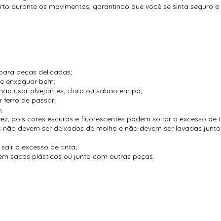
to durante os movimentos, garantindo que você se sinta seguro e 
para peças delicadas;
 e enxáguar bem;
não usar alvejantes, cloro ou sabão em pó;
 ferro de passar;
;
vez, pois cores escuras e fluorescentes podem soltar o excesso de t
es não devem ser deixados de molho e não devem ser lavadas jun
air o excesso de tinta;
m sacos plásticos ou junto com outras peças.