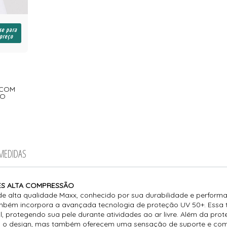
se para
 preço
 COM
ÃO
 MEDIDAS
TES ALTA COMPRESSÃO
de alta qualidade Maxx, conhecido por sua durabilidade e perform
também incorpora a avançada tecnologia de proteção UV 50+. Essa t
 sol, protegendo sua pele durante atividades ao ar livre. Além da pr
m o design, mas também oferecem uma sensação de suporte e comp