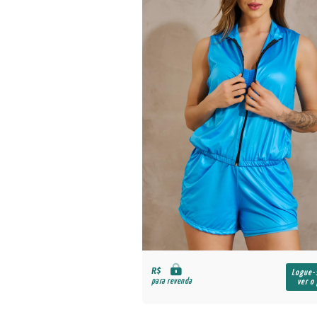
R$
Logue-
para revenda
ver o