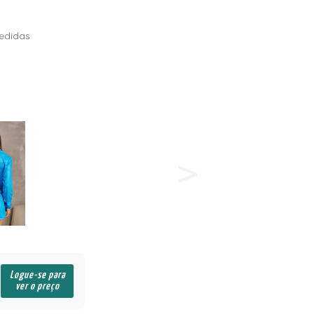
edidas
Logue-se para
ver o preço