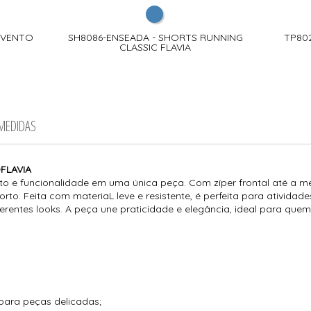
 VENTO
SH8086-ENSEADA - SHORTS RUNNING
TP80
CLASSIC FLAVIA
 MEDIDAS
FLAVIA
rto e funcionalidade em uma única peça. Com zíper frontal até a 
o. Feita com materiaL leve e resistente, é perfeita para atividades 
erentes looks. A peça une praticidade e elegância, ideal para quem
para peças delicadas;