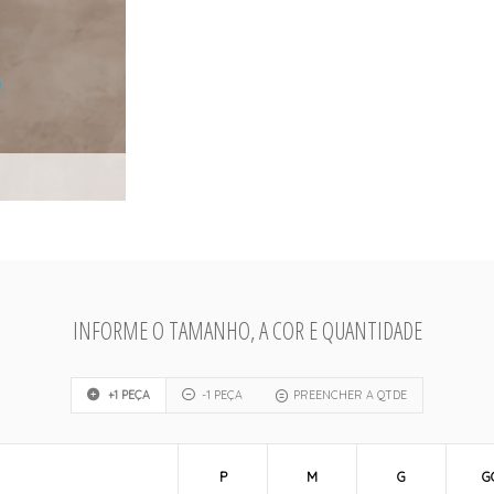
INFORME O TAMANHO, A COR E QUANTIDADE
+1 PEÇA
-1 PEÇA
PREENCHER A QTDE
P
M
G
G