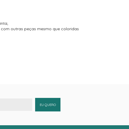
inta;
to com outras peças mesmo que coloridas
EU QUERO