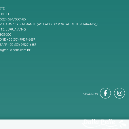
RTE
 PELLE
5.224.564/0001-85
IA AMG 1530 - MIRANTE (AO LADO DO PORTAL DE JURUAIA-MG), 0
TE, JURUAIA/MG
7805-000
ONE +55 (35) 99127-6687
APP +55 (35) 99127-6687
to@dallapelle.com.br