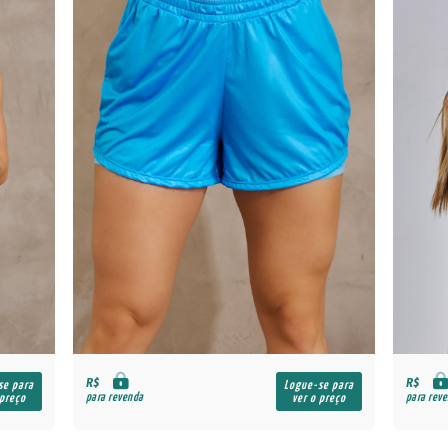
R$
R$
se para
Logue-se para
para revenda
para rev
 preço
ver o preço