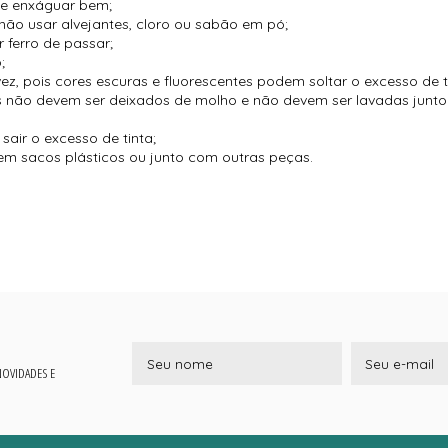
 e enxáguar bem;
não usar alvejantes, cloro ou sabão em pó;
 ferro de passar;
;
vez, pois cores escuras e fluorescentes podem soltar o excesso de t
es não devem ser deixados de molho e não devem ser lavadas jun
air o excesso de tinta;
m sacos plásticos ou junto com outras peças.
 NOVIDADES E