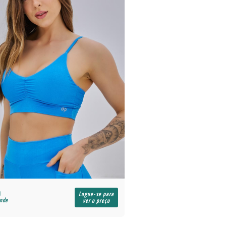
Logue-se para
enda
ver o preço