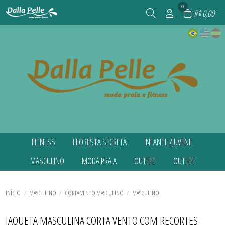
0
R$ 0,00
FITNESS
FLORESTA SECRETA
INFANTIL/JUVENIL
TODOS DE FITNESS
TODOS DE FLORESTA SECRETA
TODOS DE INFANTIL/JUVENIL
MASCULINO
MODA PRAIA
OUTLET
OUTLET
ACESSÓRIOS
ACESSÓRIOS
ACESSÓRIOS
BEACH TENIS
BIQUINIS
BIQUINIS INFANTIS
TODOS DE MASCULINO
TODOS DE MODA PRAIA
TODOS DE OUTLET
TODOS DE OUTLET
BLUSA UV
BIQUINIS INFANTIS
BLUSAS TÉRMICAS
AGASALHOS MASCULINOS
ACESSÓRIOS
AGASALHOS
AGASALHOS
BLUSAS CASUAIS
BIQUINIS PLUS SIZE
BLUSAS UV INFANTIS
TODOS DE INFANTIL/JUVENIL
TODOS DE FLORESTA SECRETA
TODOS DE FITNESS
CAMISAS E REGATAS MASCULINAS
BIQUINIS
BLAZER
BLAZER
INÍCIO
MASCULINO
CORTA VENTO MASCULINO
MASCULINO
BLUSAS TÉRMICAS
BLUSAS UV INFANTIS
MAIÔS INFANTIS
CORTA VENTO MASCULINO
BIQUINIS PLUS SIZE
BLUSAS CASUAIS
BLUSAS CASUAIS
CALCAS CASUAIS
CAMISAS E REGATAS MASCULINAS
MENINA MOÇA(JUVENIL)
LEGGINGS
MAIÔS
CALCAS CASUAIS
CALCAS CASUAIS
TODOS DE MASCULINO
TODOS DE MODA PRAIA
TODOS DE OUTLET
TODOS DE OUTLET
CAMISAS E REGATAS
MAIÔS
SAÍDA DE PRAIA INFANTIL
SHORTS MASCULINO PRAIA
MAIÔS PLUS SIZE
CASACOS
CASACOS
JAQUETA MASCULINA CORTA VENTO COM RECORTES
CORTA VENTO
MAIÔS INFANTIS
SUNGAS INFANTIS
SHORTS MASCULINOS FITNESS
PÓS PRAIA
COLETES
COLETES