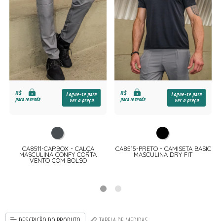
R$
R$
Logue-se para
Logue-se para
para revenda
para revenda
ver o preço
ver o preço
CA8511-CARBOX - CALÇA
CA8515-PRETO - CAMISETA BASIC
MASCULINA CONFY CORTA
MASCULINA DRY FIT
VENTO COM BOLSO
DESCRIÇÃO DO PRODUTO
TABELA DE MEDIDAS