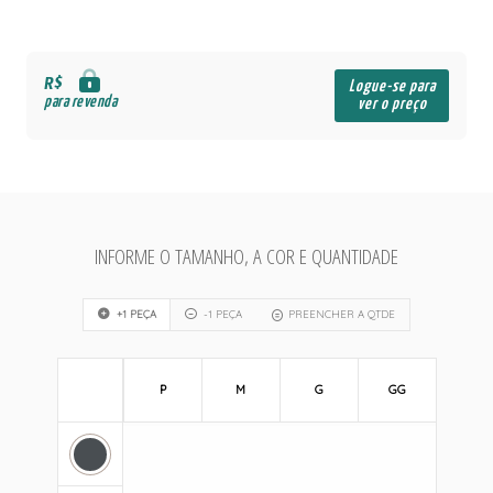
R$
Logue-se para
para revenda
ver o preço
INFORME O TAMANHO, A COR E QUANTIDADE
+1 PEÇA
-1 PEÇA
PREENCHER A QTDE
P
M
G
GG