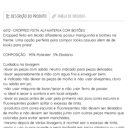
DESCRIÇÃO DO PRODUTO
TABELA DE MEDIDAS
6012- CROPPED FEITA ALFAIATERIA COM BOTÕES
Cropped feito em tecido alfaiateria, possuí manguinha e botões na
frente. Uma opção perfeita para compor looks casuais além de de
looks para praia!
COMPOSIÇÃO : 95% Poliester 5% Elastano
Cuidados na lavagem:
-lavar as peças com sabão neutro indicado para peças delicadas;
-lavar separadamente à mão com água fria e enxáguar bem;
-é indicado não deixar as peças de molho e não usar alvejantes, cloro
ou sabão em pó;
-não usar máquina de lavar/secar e não usar ferro de passar;
-o ideal é secar a sombra e em local arejado;
-lavar as peças antes de usar pela primeira vez, pois cores escuras e
fluorescentes podem soltar o excesso de tinta;
-produtos com cores escuras e fluorescentes não devem ser deixados
de molho e não devem ser lavadas junto com outras peças mesmo que
coloridas para evitar serem manchadas;
-mesmo depois de várias lavagens, é normal sair o excesso de tinta;
-após o uso nunca guarde a peça molhada em sacos plásticos ou junto