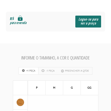
R$
Logue-se para
para revenda
ver o preço
INFORME O TAMANHO, A COR E QUANTIDADE
+1 PEÇA
-1 PEÇA
PREENCHER A QTDE
P
M
G
GG