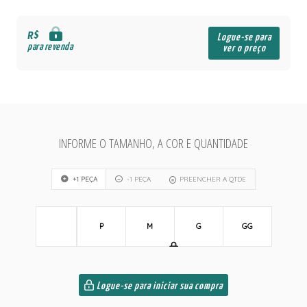
R$
Logue-se para
para revenda
ver o preço
INFORME O TAMANHO, A COR E QUANTIDADE
+1 PEÇA
-1 PEÇA
PREENCHER A QTDE
P
M
G
GG
Logue-se para iniciar sua compra