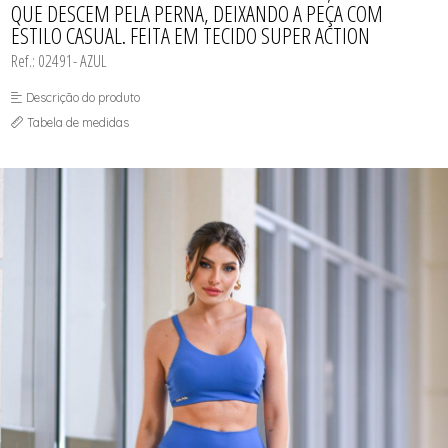
QUE DESCEM PELA PERNA, DEIXANDO A PEÇA COM
JAQUETAS
MAIÔS PLUS SIZE
SUNGAS
SAIDAS DE PRAIA
ESTILO CASUAL. FEITA EM TECIDO SUPER ACTION
LEGGINGS
PÓS PRAIA
MACACÃO E MACAQUINHOS
SAIDAS DE PRAIA
Ref.: 02491- AZUL
SHORTS FITNESS
SHORTS MASCULINO PRAIA
TOP FITNESS
SHORTS MASCULINOS FITNESS
SUNGAS
Descrição do produto
SUNGAS INFANTIS
Tabela de medidas