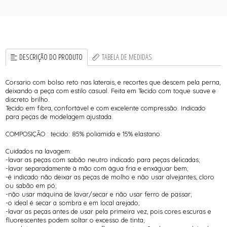
DESCRIÇÃO DO PRODUTO
TABELA DE MEDIDAS
Corsario com bolso reto nas laterais, e recortes que descem pela perna,
deixando a peça com estilo casual. Feita em Tecido com toque suave e
discreto brilho.
Tecido em fibra, confortável e com excelente compressão. Indicado
para peças de modelagem ajustada.
COMPOSIÇÃO : tecido: 85% poliamida e 15% elastano
Cuidados na lavagem:
-lavar as peças com sabão neutro indicado para peças delicadas;
-lavar separadamente à mão com água fria e enxáguar bem;
-é indicado não deixar as peças de molho e não usar alvejantes, cloro
ou sabão em pó;
-não usar máquina de lavar/secar e não usar ferro de passar;
-o ideal é secar a sombra e em local arejado;
-lavar as peças antes de usar pela primeira vez, pois cores escuras e
fluorescentes podem soltar o excesso de tinta;