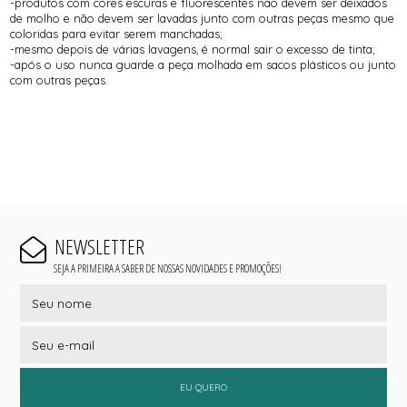
-produtos com cores escuras e fluorescentes não devem ser deixados
de molho e não devem ser lavadas junto com outras peças mesmo que
coloridas para evitar serem manchadas;
-mesmo depois de várias lavagens, é normal sair o excesso de tinta;
-após o uso nunca guarde a peça molhada em sacos plásticos ou junto
com outras peças.
NEWSLETTER
SEJA A PRIMEIRA A SABER DE NOSSAS NOVIDADES E PROMOÇÕES!
EU QUERO