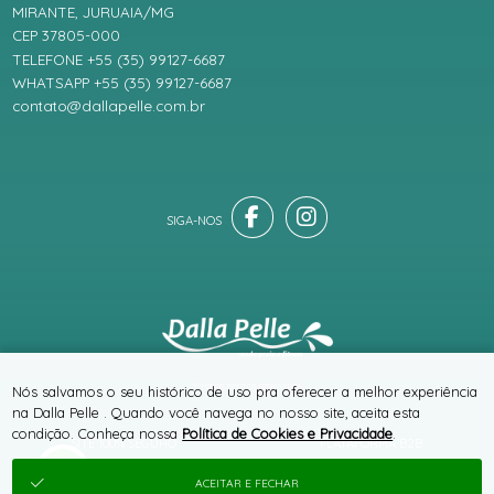
MIRANTE, JURUAIA/MG
CEP 37805-000
TELEFONE +55 (35) 99127-6687
WHATSAPP +55 (35) 99127-6687
contato@dallapelle.com.br
® TODOS DIREITOS RESERVADOS
Nós salvamos o seu histórico de uso pra oferecer a melhor experiência
na Dalla Pelle . Quando você navega no nosso site, aceita esta
condição. Conheça nossa
Política de Cookies e Privacidade
.
SITE 100% SEGURO
PLATAFORMA B2B
ACEITAR E FECHAR