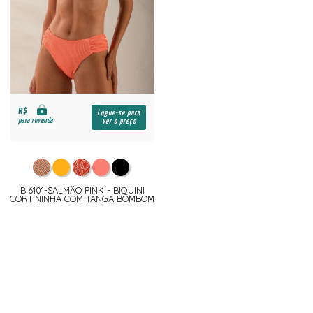
R$
Logue-se para
para revenda
ver o preço
BI6101-SALMÃO PINK - BIQUINI
CORTININHA COM TANGA BOMBOM