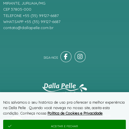
MIRANTE, JURUAIA/MG
CEP 37805-000
TELEFONE +55 (35) 99127-6687
WHATSAPP +55 (35) 99127-6687
contato@dallapelle.com.br
® TODOS DIREITOS RESERVADOS
Nós salvamos o seu histórico de uso pra oferecer a melhor experiência
na Dalla Pelle . Quando você navega no nosso site, aceita esta
condição. Conheça nossa
Política de Cookies e Privacidade
.
SITE 100% SEGURO
PLATAFORMA B2B
ACEITAR E FECHAR