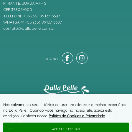
MIRANTE, JURUAIA/MG
CEP 37805-000
TELEFONE +55 (35) 99127-6687
WHATSAPP +55 (35) 99127-6687
contato@dallapelle.com.br
® TODOS DIREITOS RESERVADOS
Nós salvamos o seu histórico de uso pra oferecer a melhor experiência
na Dalla Pelle . Quando você navega no nosso site, aceita esta
condição. Conheça nossa
Política de Cookies e Privacidade
.
SITE 100% SEGURO
PLATAFORMA B2B
ACEITAR E FECHAR