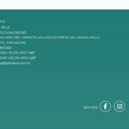
RTE
 PELLE
5.224.564/0001-85
IA AMG 1530 - MIRANTE (AO LADO DO PORTAL DE JURUAIA-MG), 0
TE, JURUAIA/MG
7805-000
ONE +55 (35) 99127-6687
APP +55 (35) 99127-6687
to@dallapelle.com.br