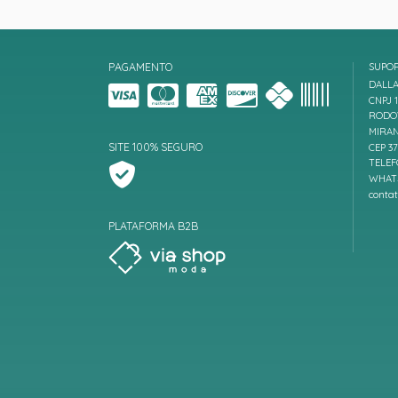
PAGAMENTO
SUPO
DALLA
CNPJ 1
RODOV
MIRAN
SITE 100% SEGURO
CEP 3
TELEF
WHATS
conta
PLATAFORMA B2B