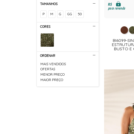
R$
TAMANHOS
para revenda
P
M
G
GG
50
CORES
BI6099-SI
ESTRUTUR
BUSTO E 
ORDENAR
MAIS VENDIDOS
OFERTAS
MENOR PREÇO
MAIOR PREÇO