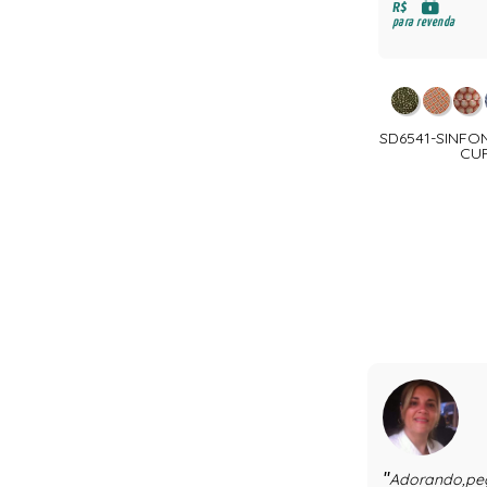
R$
para revenda
SD6541-SINFON
CU
Adorando,pe