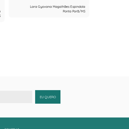
muito bom gost
Lara Gyovana Magalhães Espindola
a
Ponta Porã/MS
S
EU QUERO