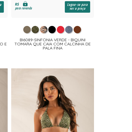
R$
a
Logue-se para
para revenda
ver o preço
BI6089-SINFONIA VERDE - BIQUINI
O E
TOMARA QUE CAIA COM CALCINHA DE
PALA FINA