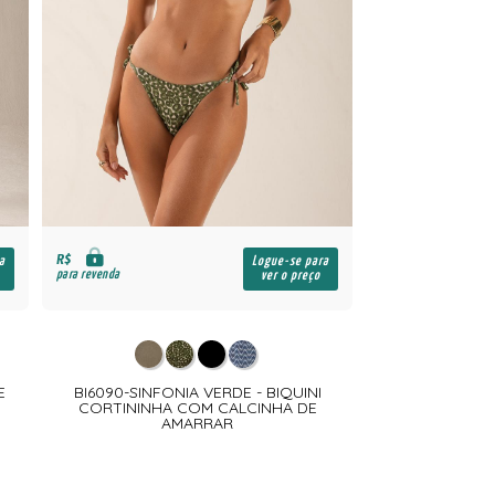
R$
a
Logue-se para
para revenda
ver o preço
E
BI6090-SINFONIA VERDE - BIQUINI
CORTININHA COM CALCINHA DE
AMARRAR