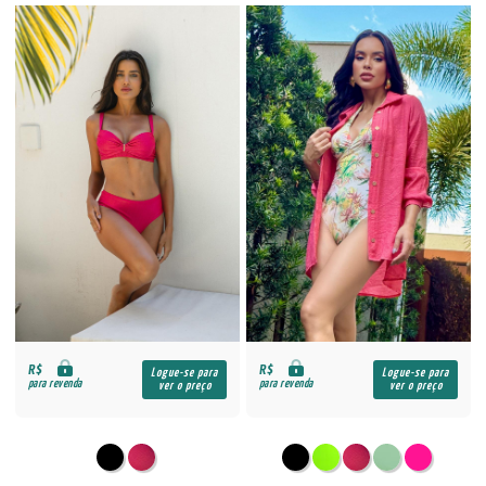
R$
R$
Logue-se para
Logue-se para
para revenda
para revenda
ver o preço
ver o preço