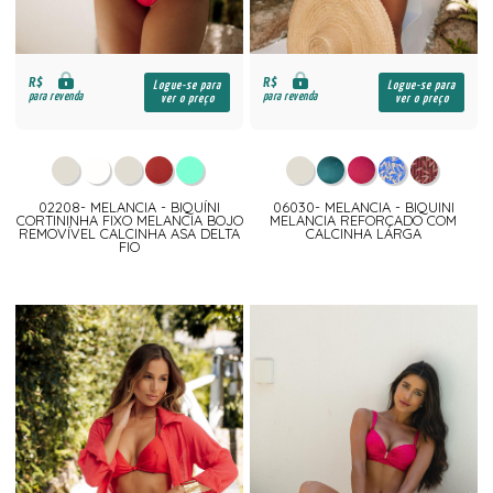
R$
R$
Logue-se para
Logue-se para
para revenda
para revenda
ver o preço
ver o preço
02208- MELANCIA - BIQUÍNI
06030- MELANCIA - BIQUINI
CORTININHA FIXO MELANCIA BOJO
MELANCIA REFORÇADO COM
REMOVÍVEL CALCINHA ASA DELTA
CALCINHA LARGA
FIO