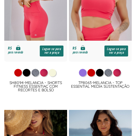
R$
R$
Logue-se para
Logue-se para
para revenda
para revenda
ver o preço
ver o preço
SH8094-MELANCIA - SHORTS
TP8063-MELANCIA - TOP
FITNESS ESSENTIAÇ COM
ESSENTIAL MEDIA SUSTENTAÇÃO
RECORTES E BOLSO