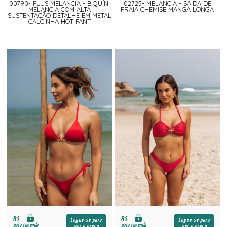
00790- PLUS MELANCIA - BIQUÍNI
02725- MELANCIA - SAIDA DE
MELANCIA COM ALTA
PRAIA CHEMISE MANGA LONGA
SUSTENTAÇÃO DETALHE EM METAL
CALCINHA HOT PANT
R$
R$
Logue-se para
Logue-se para
para revenda
para revenda
ver o preço
ver o preço