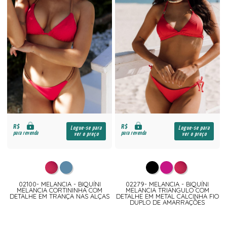
R$
R$
Logue-se para
Logue-se para
para revenda
para revenda
ver o preço
ver o preço
02100- MELANCIA - BIQUÍNI
02279- MELANCIA - BIQUÍNI
MELANCIA CORTININHA COM
MELANCIA TRIANGULO COM
DETALHE EM TRANÇA NAS ALÇAS
DETALHE EM METAL CALCINHA FIO
DUPLO DE AMARRAÇÕES