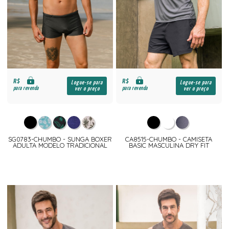
R$
R$
Logue-se para
Logue-se para
para revenda
para revenda
ver o preço
ver o preço
SG0783-CHUMBO - SUNGA BOXER
CA8515-CHUMBO - CAMISETA
ADULTA MODELO TRADICIONAL
BASIC MASCULINA DRY FIT