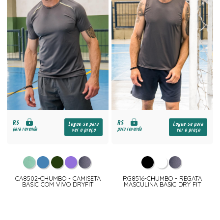
R$
R$
Logue-se para
Logue-se para
para revenda
para revenda
ver o preço
ver o preço
CA8502-CHUMBO - CAMISETA
RG8516-CHUMBO - REGATA
BASIC COM VIVO DRYFIT
MASCULINA BASIC DRY FIT