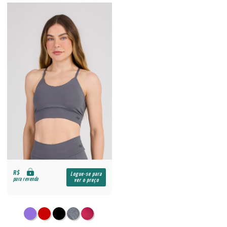
R$
Logue-se para
para revenda
ver o preço