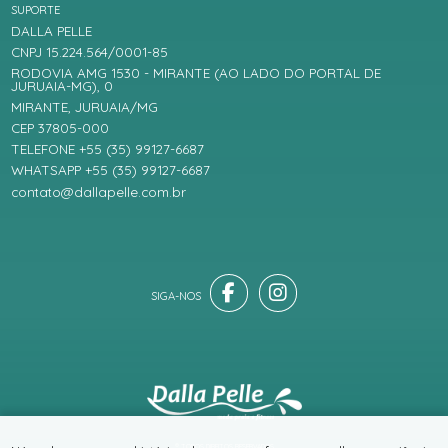
SUPORTE
DALLA PELLE
CNPJ 15.224.564/0001-85
RODOVIA AMG 1530 - MIRANTE (AO LADO DO PORTAL DE
JURUAIA-MG), 0
MIRANTE, JURUAIA/MG
CEP 37805-000
TELEFONE +55 (35) 99127-6687
WHATSAPP +55 (35) 99127-6687
contato@dallapelle.com.br
® TODOS DIREITOS RESERVADOS