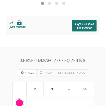
R$
Logue-se para
para revenda
ver o preço
INFORME O TAMANHO, A COR E QUANTIDADE
+1 PEÇA
-1 PEÇA
PREENCHER A QTDE
P
M
G
GG