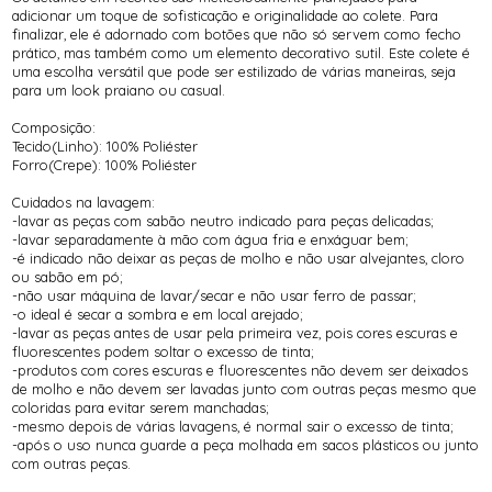
adicionar um toque de sofisticação e originalidade ao colete. Para
finalizar, ele é adornado com botões que não só servem como fecho
prático, mas também como um elemento decorativo sutil. Este colete é
uma escolha versátil que pode ser estilizado de várias maneiras, seja
para um look praiano ou casual.
Composição:
Tecido(Linho): 100% Poliéster
Forro(Crepe): 100% Poliéster
Cuidados na lavagem:
-lavar as peças com sabão neutro indicado para peças delicadas;
-lavar separadamente à mão com água fria e enxáguar bem;
-é indicado não deixar as peças de molho e não usar alvejantes, cloro
ou sabão em pó;
-não usar máquina de lavar/secar e não usar ferro de passar;
-o ideal é secar a sombra e em local arejado;
-lavar as peças antes de usar pela primeira vez, pois cores escuras e
fluorescentes podem soltar o excesso de tinta;
-produtos com cores escuras e fluorescentes não devem ser deixados
de molho e não devem ser lavadas junto com outras peças mesmo que
coloridas para evitar serem manchadas;
-mesmo depois de várias lavagens, é normal sair o excesso de tinta;
-após o uso nunca guarde a peça molhada em sacos plásticos ou junto
com outras peças.