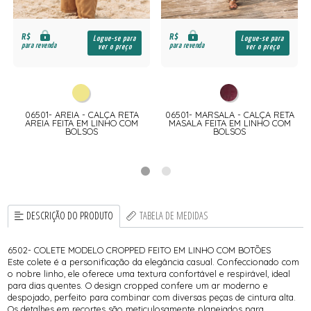
R$
R$
Logue-se para
Logue-se para
para revenda
para revenda
ver o preço
ver o preço
06501- AREIA - CALÇA RETA
06501- MARSALA - CALÇA RETA
AREIA FEITA EM LINHO COM
MASALA FEITA EM LINHO COM
BOLSOS
BOLSOS
DESCRIÇÃO DO PRODUTO
TABELA DE MEDIDAS
6502- COLETE MODELO CROPPED FEITO EM LINHO COM BOTÕES
Este colete é a personificação da elegância casual. Confeccionado com
o nobre linho, ele oferece uma textura confortável e respirável, ideal
para dias quentes. O design cropped confere um ar moderno e
despojado, perfeito para combinar com diversas peças de cintura alta.
Os detalhes em recortes são meticulosamente planejados para