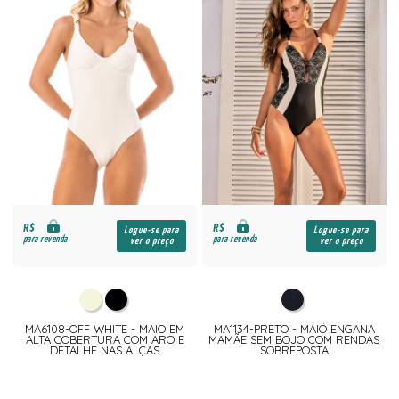
R$
R$
Logue-se para
Logue-se para
para revenda
para revenda
ver o preço
ver o preço
MA6108-OFF WHITE - MAIO EM
MA1134-PRETO - MAIÔ ENGANA
ALTA COBERTURA COM ARO E
MAMÃE SEM BOJO COM RENDAS
DETALHE NAS ALÇAS
SOBREPOSTA