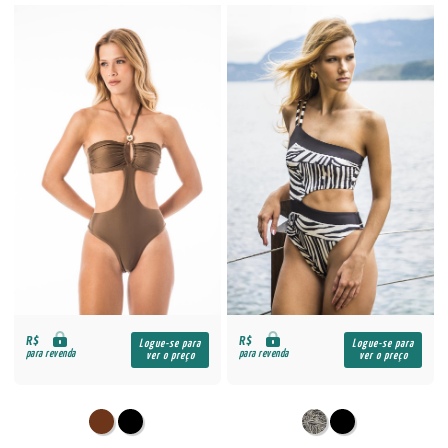
R$
R$
Logue-se para
Logue-se para
para revenda
para revenda
ver o preço
ver o preço