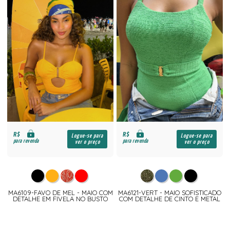
R$
R$
Logue-se para
Logue-se para
para revenda
para revenda
ver o preço
ver o preço
MA6109-FAVO DE MEL - MAIO COM
MA6121-VERT - MAIO SOFISTICADO
DETALHE EM FIVELA NO BUSTO
COM DETALHE DE CINTO E METAL