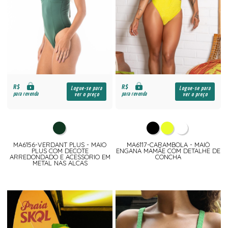
R$
R$
Logue-se para
Logue-se para
para revenda
para revenda
ver o preço
ver o preço
MA6156-VERDANT PLUS - MAIO
MA6117-CARAMBOLA - MAIÔ
PLUS COM DECOTE
ENGANA MAMÃE COM DETALHE DE
ARREDONDADO E ACESSORIO EM
CONCHA
METAL NAS ALCAS