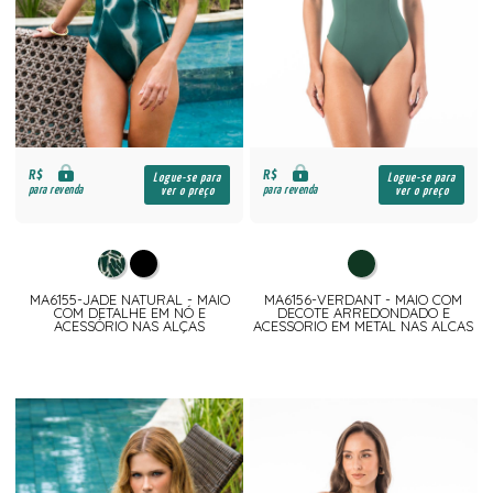
R$
R$
Logue-se para
Logue-se para
para revenda
para revenda
ver o preço
ver o preço
MA6155-JADE NATURAL - MAIO
MA6156-VERDANT - MAIO COM
COM DETALHE EM NÓ E
DECOTE ARREDONDADO E
ACESSÓRIO NAS ALÇAS
ACESSORIO EM METAL NAS ALCAS