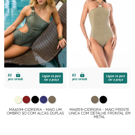
R$
R$
Logue-se para
Logue-se para
para revenda
para revenda
ver o preço
ver o preço
MA6094-CIDREIRA - MAIO UM
MA6159-CIDREIRA - MAIO FRENTE
OMBRO SO COM ALCAS DUPLAS
UNICA COM DETALHE FRONTAL EM
METAL