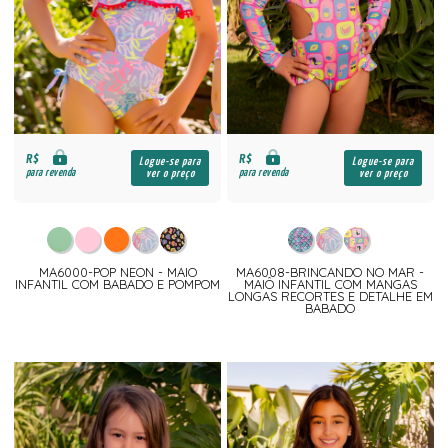
R$
R$
Logue-se para
Logue-se para
para revenda
para revenda
ver o preço
ver o preço
MA6000-POP NEON - MAIO
MA6008-BRINCANDO NO MAR -
INFANTIL COM BABADO E POMPOM
MAIÔ INFANTIL COM MANGAS
LONGAS RECORTES E DETALHE EM
BABADO