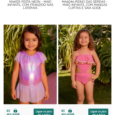
MA6125-FESTA NEON - MAIÔ
MA6046-REINO DAS SEREIAS -
INFANTIL COM FRANZIDO NAS
MAIÔ INFANTIL COM MANGAS
LATERAIS
CURTAS E SAIA GODE
R$
R$
Logue-se para
Logue-se para
para revenda
para revenda
ver o preço
ver o preço