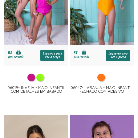
R$
R$
Logue-se para
Logue-se para
para revenda
para revenda
ver o preço
ver o preço
06019- INVEJA - MAIO INFANTIL
06047- LARANJA - MAIO INFANTIL
COM DETALHES EM BABADO
FECHADO COM ADESIVO