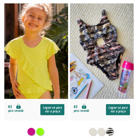
R$
R$
Logue-se para
Logue-se para
para revenda
para revenda
ver o preço
ver o preço