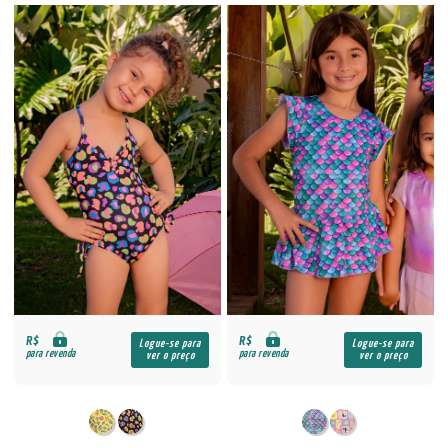
R$
R$
Logue-se para
Logue-se para
para revenda
para revenda
ver o preço
ver o preço