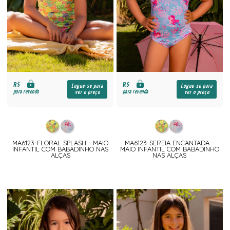
R$
R$
Logue-se para
Logue-se para
para revenda
para revenda
ver o preço
ver o preço
MA6123-FLORAL SPLASH - MAIO
MA6123-SEREIA ENCANTADA -
INFANTIL COM BABADINHO NAS
MAIO INFANTIL COM BABADINHO
ALÇAS
NAS ALÇAS