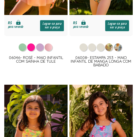
R$
R$
Logue-se para
Logue-se para
para revenda
para revenda
ver o preço
ver o preço
06046- ROSÊ - MAIO INFANTIL
06008- ESTAMPA 253 - MAIO
COM SAINHA DE TULE
INFANTIL DE MANGA LONGA COM
BABADO