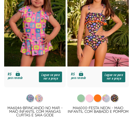
R$
R$
Logue-se para
Logue-se para
para revenda
para revenda
ver o preço
ver o preço
MA6046-BRINCANDO NO MAR -
MA6000-FESTA NEON - MAIO
MAIÔ INFANTIL COM MANGAS
INFANTIL COM BABADO E POMPOM
CURTAS E SAIA GODE